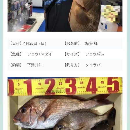
【日付】4月25日（日）
【お名前】 板谷 様
【魚種】 アコウ+マダイ
【サイズ】 アコウ47㎝
【釣場】 下津井沖
【釣り方】 タイラバ