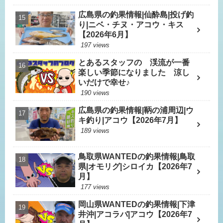
広島県の釣果情報|仙酔島|投げ釣
り|ニベ・チヌ・アコウ・キス
【2026年6月】
197 views
とあるスタッフの 渓流が一番
楽しい季節になりました 涼し
いだけで幸せ♪
190 views
広島県の釣果情報|鞆の浦周辺|ウ
キ釣り|アコウ【2026年7月】
189 views
鳥取県WANTEDの釣果情報|鳥取
県|オモリグ|シロイカ【2026年7
月】
177 views
岡山県WANTEDの釣果情報|下津
井沖|アコラバ|アコウ【2026年7