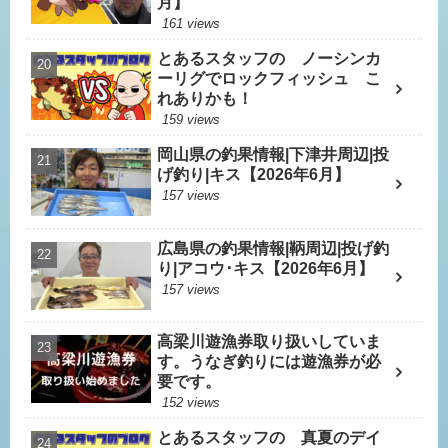
月】
161 views
とあるスタッフの ノーシンカ
ーリグでロックフィッシュ こ
れありかも！
159 views
岡山県の釣果情報|下津井周辺|投
げ釣り|キス【2026年6月】
157 views
広島県の釣果情報|鞆周辺|投げ釣
り|アコウ･キス【2026年6月】
157 views
高梁川遊漁券取り扱いしていま
す。うなぎ釣りには遊漁券が必
要です。
152 views
とあるスタッフの 真夏のデイ