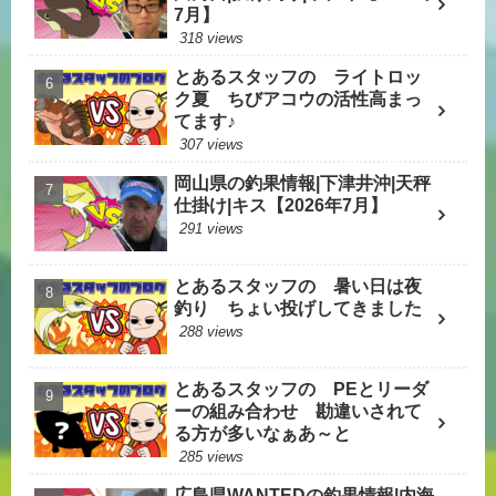
7月】
318 views
とあるスタッフの ライトロッ
ク夏 ちびアコウの活性高まっ
てます♪
307 views
岡山県の釣果情報|下津井沖|天秤
仕掛け|キス【2026年7月】
291 views
とあるスタッフの 暑い日は夜
釣り ちょい投げしてきました
288 views
とあるスタッフの PEとリーダ
ーの組み合わせ 勘違いされて
る方が多いなぁあ～と
285 views
広島県WANTEDの釣果情報|内海