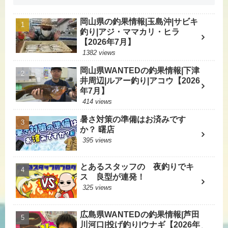
岡山県の釣果情報|玉島沖|サビキ
釣り|アジ・ママカリ・ヒラ
【2026年7月】
1382 views
岡山県WANTEDの釣果情報|下津
井周辺|ルアー釣り|アコウ【2026
年7月】
414 views
暑さ対策の準備はお済みです
か？ 曙店
395 views
とあるスタッフの 夜釣りでキ
ス 良型が連発！
325 views
広島県WANTEDの釣果情報|芦田
川河口|投げ釣り|ウナギ【2026年