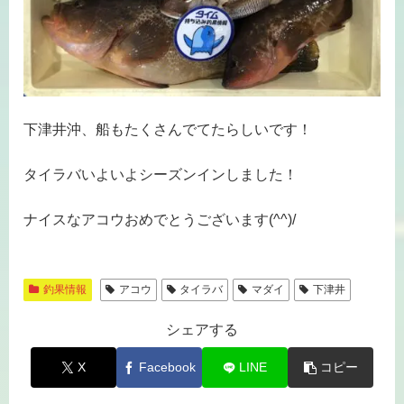
下津井沖、船もたくさんでてたらしいです！
タイラバいよいよシーズンインしました！
ナイスなアコウおめでとうございます(^^)/
釣果情報
アコウ
タイラバ
マダイ
下津井
シェアする
X
Facebook
LINE
コピー