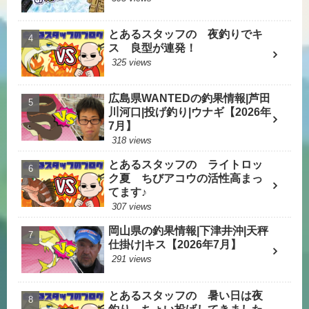
とあるスタッフの 夜釣りでキ
ス 良型が連発！
325 views
広島県WANTEDの釣果情報|芦田
川河口|投げ釣り|ウナギ【2026年
7月】
318 views
とあるスタッフの ライトロッ
ク夏 ちびアコウの活性高まっ
てます♪
307 views
岡山県の釣果情報|下津井沖|天秤
仕掛け|キス【2026年7月】
291 views
とあるスタッフの 暑い日は夜