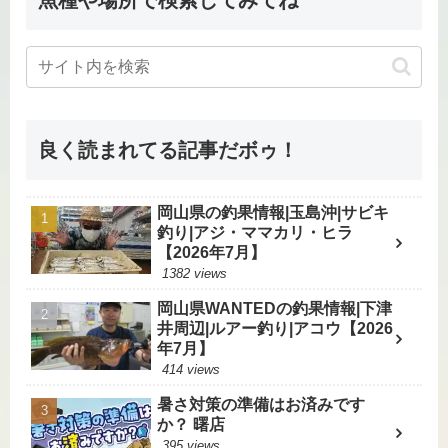
良く読まれてる記事だボゥ！
岡山県の釣果情報|玉島沖|サビキ
釣り|アジ・ママカリ・ヒラ
【2026年7月】
1382 views
岡山県WANTEDの釣果情報|下津
井周辺|ルアー釣り|アコウ【2026
年7月】
414 views
暑さ対策の準備はお済みです
か？ 曙店
395 views