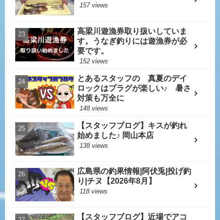
157 views
高梁川遊漁券取り扱いしていま
す。うなぎ釣りには遊漁券が必
要です。
152 views
とあるスタッフの 真夏のデイ
ロックはプラグが楽しい♪ 暑さ
対策も万全に
148 views
【スタッフブログ】キスが釣れ
始めました♪ 岡山本店
138 views
広島県の釣果情報|阿伏兎|投げ釣
り|チヌ【2026年8月】
118 views
【スタッフブログ】近場でアコ