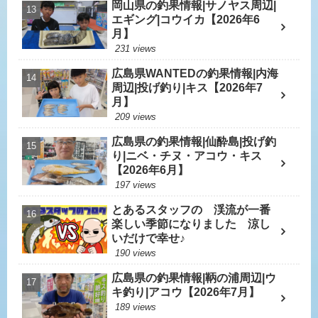
岡山県の釣果情報|サノヤス周辺|
エギング|コウイカ【2026年6
月】
231 views
広島県WANTEDの釣果情報|内海
周辺|投げ釣り|キス【2026年7
月】
209 views
広島県の釣果情報|仙酔島|投げ釣
り|ニベ・チヌ・アコウ・キス
【2026年6月】
197 views
とあるスタッフの 渓流が一番
楽しい季節になりました 涼し
いだけで幸せ♪
190 views
広島県の釣果情報|鞆の浦周辺|ウ
キ釣り|アコウ【2026年7月】
189 views