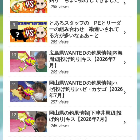
釣り ちょい投げしてきました
288 views
とあるスタッフの PEとリーダ
ーの組み合わせ 勘違いされて
る方が多いなぁあ～と
285 views
広島県WANTEDの釣果情報|内海
周辺|投げ釣り|キス【2026年7
月】
265 views
岡山県WANTEDの釣果情報|ハ
ゼ|投げ釣り|ハゼ・カサゴ【2026
年7月】
257 views
岡山県の釣果情報|下津井周辺|投
げ釣り|キス【2026年7月】
245 views