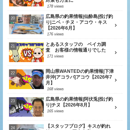
対策も万全に
178 views
広島県の釣果情報|仙酔島|投げ釣
り|ニベ・チヌ・アコウ・キス
【2026年6月】
176 views
とあるスタッフの ベイカ調
査 お客様の情報通りでした
171 views
岡山県WANTEDの釣果情報|下津
井沖|アコラバ|アコウ【2026年7
月】
168 views
広島県の釣果情報|阿伏兎|投げ釣
り|チヌ【2026年8月】
165 views
【スタッフブログ】キスが釣れ