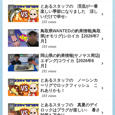
とあるスタッフの 渓流が一番
楽しい季節になりました 涼し
いだけで幸せ♪
193 views
鳥取県WANTEDの釣果情報|鳥取
県|オモリグ|シロイカ【2026年7
月】
193 views
岡山県の釣果情報|サノヤス周辺|
エギング|コウイカ【2026年6
月】
191 views
とあるスタッフの ノーシンカ
ーリグでロックフィッシュ こ
れありかも！
183 views
とあるスタッフの 真夏のデイ
ロックはプラグが楽しい♪ 暑さ