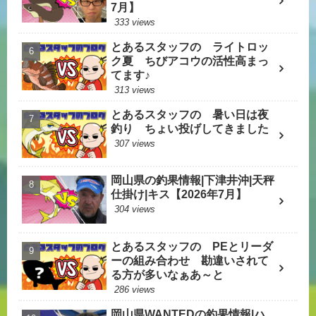
7月】
333 views
とあるスタッフの ライトロッ
ク夏 ちびアコウの活性高まっ
てます♪
313 views
とあるスタッフの 暑い日は夜
釣り ちょい投げしてきました
307 views
岡山県の釣果情報|下津井沖|天秤
仕掛け|キス【2026年7月】
304 views
とあるスタッフの PEとリーダ
ーの組み合わせ 勘違いされて
る方が多いなぁあ～と
286 views
岡山県WANTEDの釣果情報|ハ