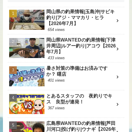
岡山県の釣果情報|玉島沖|サビキ
釣り|アジ・ママカリ・ヒラ
【2026年7月】
654 views
岡山県WANTEDの釣果情報|下津
井周辺|ルアー釣り|アコウ【2026
年7月】
433 views
暑さ対策の準備はお済みです
か？ 曙店
401 views
とあるスタッフの 夜釣りでキ
ス 良型が連発！
367 views
広島県WANTEDの釣果情報|芦田
川河口|投げ釣り|ウナギ【2026年