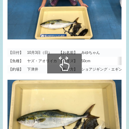
【日付】 10月3日（日）
【お名前】 みゆちゃん
【魚種】 ヤズ・アオリイカ
【サイズ】 50cm
【釣場】 下津井
【釣り方】 ショアジギング・エギング
スクロールできます