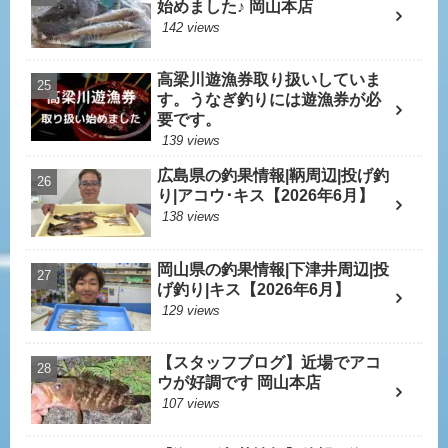
始めました♪ 岡山本店
142 views
高梁川遊漁券取り扱いしていま
す。うなぎ釣りには遊漁券が必
要です。
139 views
広島県の釣果情報|鞆周辺|投げ釣
り|アコウ･キス【2026年6月】
138 views
岡山県の釣果情報|下津井周辺|投
げ釣り|キス【2026年6月】
129 views
【スタッフブログ】近場でアコ
ウが好調です 岡山本店
107 views