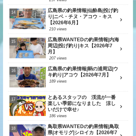
広島県の釣果情報|仙酔島|投げ釣
り|ニベ・チヌ・アコウ・キス
【2026年6月】
210 views
広島県WANTEDの釣果情報|内海
周辺|投げ釣り|キス【2026年7
月】
207 views
広島県の釣果情報|鞆の浦周辺|ウ
キ釣り|アコウ【2026年7月】
189 views
とあるスタッフの 渓流が一番
楽しい季節になりました 涼し
いだけで幸せ♪
186 views
鳥取県WANTEDの釣果情報|鳥取
県|オモリグ|シロイカ【2026年7