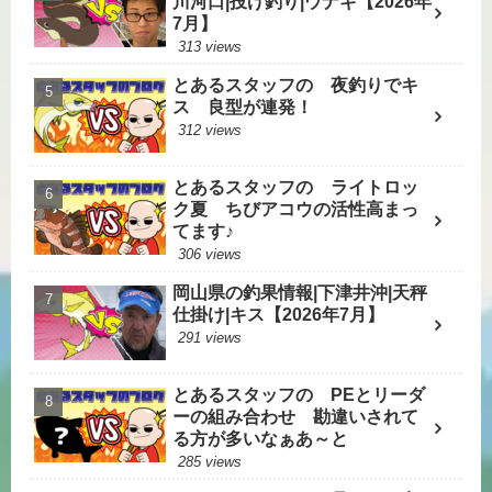
川河口|投げ釣り|ウナギ【2026年
7月】
313 views
とあるスタッフの 夜釣りでキ
ス 良型が連発！
312 views
とあるスタッフの ライトロッ
ク夏 ちびアコウの活性高まっ
てます♪
306 views
岡山県の釣果情報|下津井沖|天秤
仕掛け|キス【2026年7月】
291 views
とあるスタッフの PEとリーダ
ーの組み合わせ 勘違いされて
る方が多いなぁあ～と
285 views