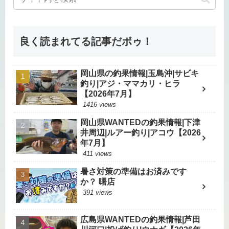
良く読まれてる記事だボゥ！
岡山県の釣果情報|玉島沖|サビキ
釣り|アジ・ママカリ・ヒラ
【2026年7月】
1416 views
岡山県WANTEDの釣果情報|下津
井周辺|ルアー釣り|アコウ【2026
年7月】
411 views
暑さ対策の準備はお済みです
か？ 曙店
391 views
広島県WANTEDの釣果情報|芦田