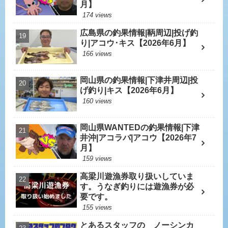
月】
174 views
広島県の釣果情報|鞆周辺|投げ釣
り|アコウ･キス【2026年6月】
166 views
岡山県の釣果情報|下津井周辺|投
げ釣り|キス【2026年6月】
160 views
岡山県WANTEDの釣果情報|下津
井沖|アコラバ|アコウ【2026年7
月】
159 views
高梁川遊漁券取り扱いしていま
す。うなぎ釣りには遊漁券が必
要です。
155 views
とあるスタッフの ノーシンカ