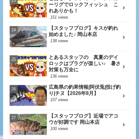
ーリグでロックフィッシュ こ
れありかも！
151 views
【スタッフブログ】キスが釣れ
始めました♪ 岡山本店
138 views
とあるスタッフの 真夏のデイ
ロックはプラグが楽しい♪ 暑さ
対策も万全に
136 views
広島県の釣果情報|阿伏兎|投げ釣
り|チヌ【2026年8月】
107 views
【スタッフブログ】近場でアコ
ウが好調です 岡山本店
100 views