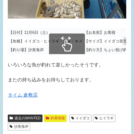
【日付】11月6日（土）
【お名前】お客様
【魚種】イイダコ・ヒイラギ・チヌ・キス
【サイズ】イイダコ良型！
【釣り場】沙美海岸
【釣り方】ちょい投げ釣り
スクロールできます
いろいろな魚が釣れて楽しかったそうです。
またの持ち込みをお待ちしております。
タイム 倉敷店
過去のWANTED
釣果情報
イイダコ
ヒイラギ
沙美海岸