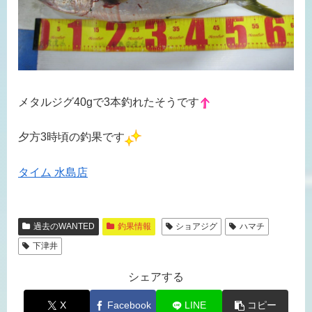
メタルジグ40gで3本釣れたそうです
夕方3時頃の釣果です
タイム 水島店
過去のWANTED
釣果情報
ショアジグ
ハマチ
下津井
シェアする
X
Facebook
LINE
コピー