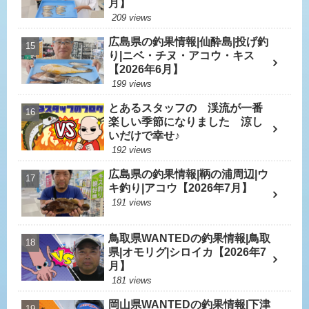
月】
209 views
広島県の釣果情報|仙酔島|投げ釣
り|ニベ・チヌ・アコウ・キス
【2026年6月】
199 views
とあるスタッフの 渓流が一番
楽しい季節になりました 涼し
いだけで幸せ♪
192 views
広島県の釣果情報|鞆の浦周辺|ウ
キ釣り|アコウ【2026年7月】
191 views
鳥取県WANTEDの釣果情報|鳥取
県|オモリグ|シロイカ【2026年7
月】
181 views
岡山県WANTEDの釣果情報|下津