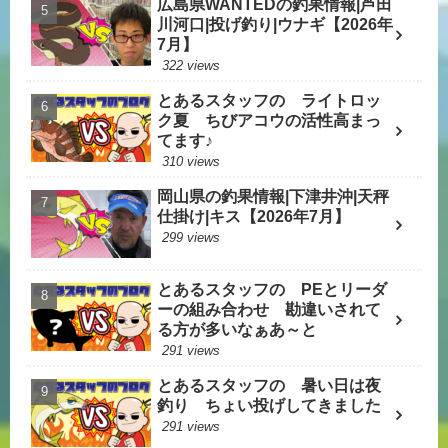
広島県WANTEDの釣果情報|芦田
川河口|投げ釣り|ウナギ【2026年
7月】
322 views
とあるスタッフの ライトロッ
ク夏 ちびアコウの活性高まっ
てます♪
310 views
岡山県の釣果情報|下津井沖|天秤
仕掛け|キス【2026年7月】
299 views
とあるスタッフの PEとリーダ
ーの組み合わせ 勘違いされて
る方が多いなぁあ～と
291 views
とあるスタッフの 暑い日は夜
釣り ちょい投げしてきました
291 views