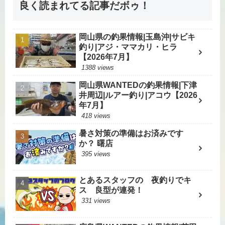
良く読まれてる記事だボゥ！
岡山県の釣果情報|玉島沖|サビキ
釣り|アジ・ママカリ・ヒラ
【2026年7月】
1388 views
岡山県WANTEDの釣果情報|下津
井周辺|ルアー釣り|アコウ【2026
年7月】
418 views
暑さ対策の準備はお済みです
か？ 曙店
395 views
とあるスタッフの 夜釣りでキ
ス 良型が連発！
331 views