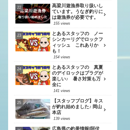
高梁川遊漁券取り扱いし
ています。うなぎ釣りに
は遊漁券が必要です。
155 views
とあるスタッフの ノー
シンカーリグでロックフ
ィッシュ これありか
も！
154 views
とあるスタッフの 真夏
のデイロックはプラグが
楽しい♪ 暑さ対策も万
全に
141 views
【スタッフブログ】キス
が釣れ始めました♪ 岡山
本店
139 views
広島県の釣果情報|阿伏