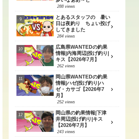
288 views
とあるスタッフの 暑い
日は夜釣り ちょい投げ
してきました
284 views
広島県WANTEDの釣果
情報|内海周辺|投げ釣り|
キス【2026年7月】
262 views
岡山県WANTEDの釣果
情報|ハゼ|投げ釣り|ハ
ゼ・カサゴ【2026年7
月】
252 views
岡山県の釣果情報|下津
井周辺|投げ釣り|キス
【2026年7月】
243 views