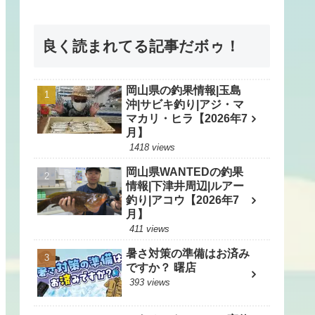
良く読まれてる記事だボゥ！
岡山県の釣果情報|玉島
沖|サビキ釣り|アジ・マ
マカリ・ヒラ【2026年7
月】
1418 views
岡山県WANTEDの釣果
情報|下津井周辺|ルアー
釣り|アコウ【2026年7
月】
411 views
暑さ対策の準備はお済み
ですか？ 曙店
393 views