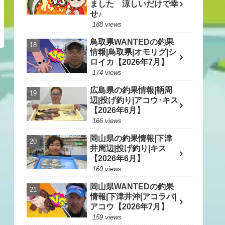
ました 涼しいだけで幸
せ♪
188 views
鳥取県WANTEDの釣果
情報|鳥取県|オモリグ|シ
ロイカ【2026年7月】
174 views
広島県の釣果情報|鞆周
辺|投げ釣り|アコウ･キス
【2026年6月】
166 views
岡山県の釣果情報|下津
井周辺|投げ釣り|キス
【2026年6月】
160 views
岡山県WANTEDの釣果
情報|下津井沖|アコラバ|
アコウ【2026年7月】
159 views