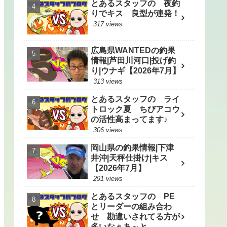
とあるスタッフの 夜釣
りでキス 良型が連発！
317 views
広島県WANTEDの釣果
情報|芦田川河口|投げ釣
り|ウナギ【2026年7月】
313 views
とあるスタッフの ライ
トロック夏 ちびアコウ
の活性高まってます♪
306 views
岡山県の釣果情報|下津
井沖|天秤仕掛け|キス
【2026年7月】
291 views
とあるスタッフの PE
とリーダーの組み合わ
せ 勘違いされてる方が
多いなぁあ～と