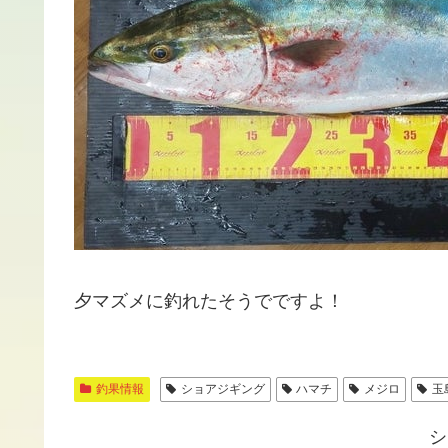
夕マズメに釣れたそうでですよ！
釣果情報
ショアジギング
ハマチ
メジロ
玉
シ