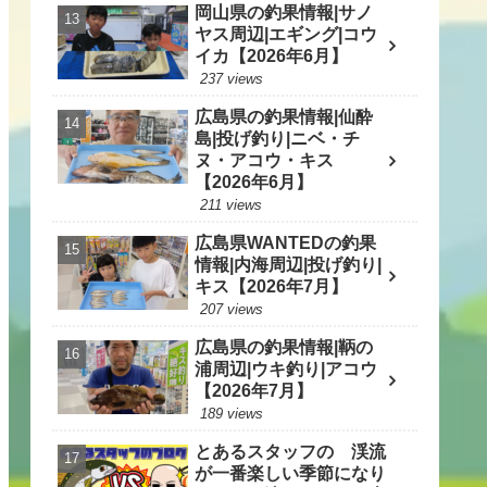
岡山県の釣果情報|サノ
ヤス周辺|エギング|コウ
イカ【2026年6月】
237 views
広島県の釣果情報|仙酔
島|投げ釣り|ニベ・チ
ヌ・アコウ・キス
【2026年6月】
211 views
広島県WANTEDの釣果
情報|内海周辺|投げ釣り|
キス【2026年7月】
207 views
広島県の釣果情報|鞆の
浦周辺|ウキ釣り|アコウ
【2026年7月】
189 views
とあるスタッフの 渓流
が一番楽しい季節になり