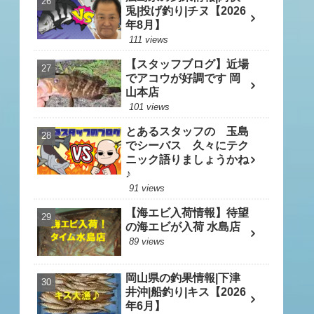
兎|投げ釣り|チヌ【2026
年8月】
111 views
【スタッフブログ】近場
でアコウが好調です 岡
山本店
101 views
とあるスタッフの 玉島
でシーバス 久々にテク
ニック語りましょうかね
♪
91 views
【海エビ入荷情報】待望
の海エビが入荷 水島店
89 views
岡山県の釣果情報|下津
井沖|船釣り|キス【2026
年6月】