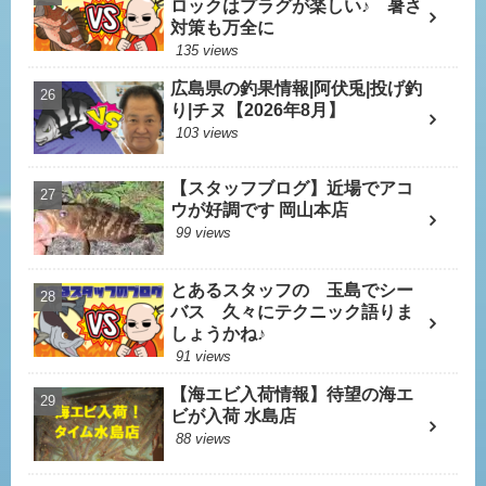
ロックはプラグが楽しい♪ 暑さ
対策も万全に
135 views
広島県の釣果情報|阿伏兎|投げ釣
り|チヌ【2026年8月】
103 views
【スタッフブログ】近場でアコ
ウが好調です 岡山本店
99 views
とあるスタッフの 玉島でシー
バス 久々にテクニック語りま
しょうかね♪
91 views
【海エビ入荷情報】待望の海エ
ビが入荷 水島店
88 views