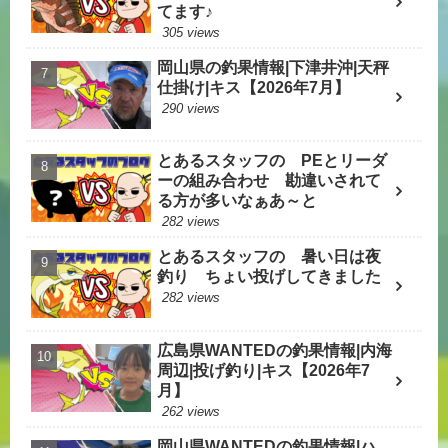
てます♪
305 views
岡山県の釣果情報|下津井沖|天秤
仕掛け|キス【2026年7月】
290 views
とあるスタッフの PEとリーダ
ーの組み合わせ 勘違いされて
る方が多いなぁあ～と
282 views
とあるスタッフの 暑い日は夜
釣り ちょい投げしてきました
282 views
広島県WANTEDの釣果情報|内海
周辺|投げ釣り|キス【2026年7
月】
262 views
岡山県WANTEDの釣果情報|ハ