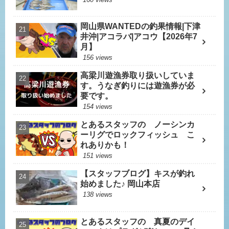
岡山県WANTEDの釣果情報|下津
井沖|アコラバ|アコウ【2026年7
月】
156 views
高梁川遊漁券取り扱いしていま
す。うなぎ釣りには遊漁券が必
要です。
154 views
とあるスタッフの ノーシンカ
ーリグでロックフィッシュ こ
れありかも！
151 views
【スタッフブログ】キスが釣れ
始めました♪ 岡山本店
138 views
とあるスタッフの 真夏のデイ