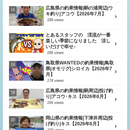
広島県の釣果情報|鞆の浦周辺|ウ
キ釣り|アコウ【2026年7月】
189 views
とあるスタッフの 渓流が一番
楽しい季節になりました 涼し
いだけで幸せ♪
186 views
鳥取県WANTEDの釣果情報|鳥取
県|オモリグ|シロイカ【2026年7
月】
174 views
広島県の釣果情報|鞆周辺|投げ釣
り|アコウ･キス【2026年6月】
166 views
岡山県の釣果情報|下津井周辺|投
げ釣り|キス【2026年6月】
160 views