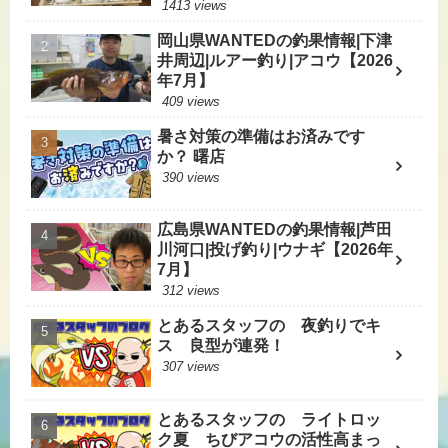
1413 views
岡山県WANTEDの釣果情報|下津
井周辺|ルアー釣り|アコウ【2026
年7月】
409 views
暑さ対策の準備はお済みです
か？ 曙店
390 views
広島県WANTEDの釣果情報|芦田
川河口|投げ釣り|ウナギ【2026年
7月】
312 views
とあるスタッフの 夜釣りでキ
ス 良型が連発！
307 views
とあるスタッフの ライトロッ
ク夏 ちびアコウの活性高まっ