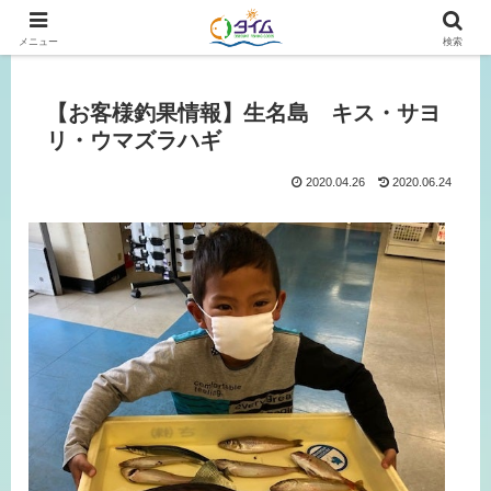
広島、岡山の釣り情報はタイムにおまかせ！
メニュー
検索
【お客様釣果情報】生名島 キス・サヨ
リ・ウマズラハギ
2020.04.26
2020.06.24
【日
【
【
スクロールでき