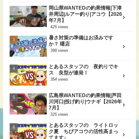
岡山県WANTEDの釣果情報|下津
井周辺|ルアー釣り|アコウ【2026
年7月】
425 views
暑さ対策の準備はお済みです
か？ 曙店
398 views
とあるスタッフの 夜釣りでキ
ス 良型が連発！
354 views
広島県WANTEDの釣果情報|芦田
川河口|投げ釣り|ウナギ【2026年
7月】
325 views
とあるスタッフの ライトロッ
ク夏 ちびアコウの活性高まっ
てます♪