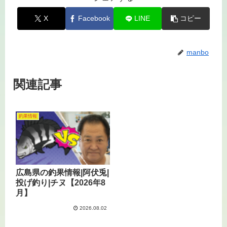
X
Facebook
LINE
コピー
manbo
関連記事
釣果情報
広島県の釣果情報|阿伏兎|
投げ釣り|チヌ【2026年8
月】
2026.08.02