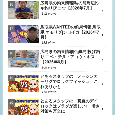
広島県の釣果情報|鞆の浦周辺|ウ
キ釣り|アコウ【2026年7月】
192 views
鳥取県WANTEDの釣果情報|鳥取
県|オモリグ|シロイカ【2026年7
月】
188 views
広島県の釣果情報|仙酔島|投げ釣
り|ニベ・チヌ・アコウ・キス
【2026年6月】
185 views
とあるスタッフの ノーシンカ
ーリグでロックフィッシュ こ
れありかも！
178 views
とあるスタッフの 真夏のデイ
ロックはプラグが楽しい♪ 暑さ
対策も万全に