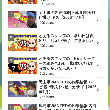
311 views
岡山県の釣果情報|下津井沖|天秤
仕掛け|キス【2026年7月】
300 views
とあるスタッフの 暑い日は夜
釣り ちょい投げしてきました
299 views
とあるスタッフの PEとリーダ
ーの組み合わせ 勘違いされて
る方が多いなぁあ～と
292 views
岡山県WANTEDの釣果情報|ハ
ゼ|投げ釣り|ハゼ・カサゴ【2026
年7月】
277 views
広島県WANTEDの釣果情報|内海