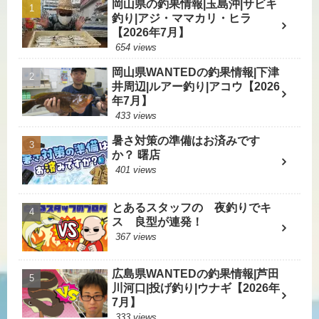
岡山県の釣果情報|玉島沖|サビキ
釣り|アジ・ママカリ・ヒラ
【2026年7月】
654 views
岡山県WANTEDの釣果情報|下津
井周辺|ルアー釣り|アコウ【2026
年7月】
433 views
暑さ対策の準備はお済みです
か？ 曙店
401 views
とあるスタッフの 夜釣りでキ
ス 良型が連発！
367 views
広島県WANTEDの釣果情報|芦田
川河口|投げ釣り|ウナギ【2026年
7月】
333 views