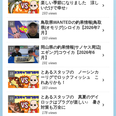
楽しい季節になりました 涼し
いだけで幸せ♪
193 views
鳥取県WANTEDの釣果情報|鳥取
県|オモリグ|シロイカ【2026年7
月】
193 views
岡山県の釣果情報|サノヤス周辺|
エギング|コウイカ【2026年6
月】
191 views
とあるスタッフの ノーシンカ
ーリグでロックフィッシュ こ
れありかも！
183 views
とあるスタッフの 真夏のデイ
ロックはプラグが楽しい♪ 暑さ
対策も万全に
178 views