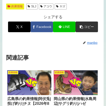
釣果情報
SLJ
アコウ
ヤズ
シェアする
X
Facebook
LINE
コピー
manbo
関連記事
釣果情報
釣果情報
広島県の釣果情報|阿伏兎|
岡山県の釣果情報|水島周
投げ釣り|チヌ【2026年8
辺|サグリ釣り|ハゼ