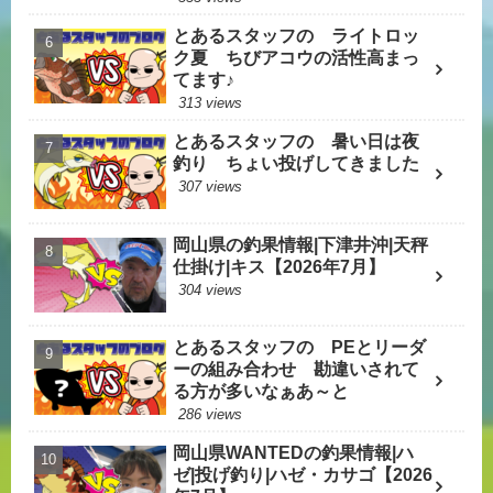
とあるスタッフの ライトロッ
ク夏 ちびアコウの活性高まっ
てます♪
313 views
とあるスタッフの 暑い日は夜
釣り ちょい投げしてきました
307 views
岡山県の釣果情報|下津井沖|天秤
仕掛け|キス【2026年7月】
304 views
とあるスタッフの PEとリーダ
ーの組み合わせ 勘違いされて
る方が多いなぁあ～と
286 views
岡山県WANTEDの釣果情報|ハ
ゼ|投げ釣り|ハゼ・カサゴ【2026