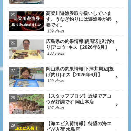
高梁川遊漁券取り扱いしていま
す。うなぎ釣りには遊漁券が必
要です。
139 views
広島県の釣果情報|鞆周辺|投げ釣
り|アコウ･キス【2026年6月】
138 views
岡山県の釣果情報|下津井周辺|投
げ釣り|キス【2026年6月】
129 views
【スタッフブログ】近場でアコ
ウが好調です 岡山本店
107 views
【海エビ入荷情報】待望の海エ
ビが入荷 水島店