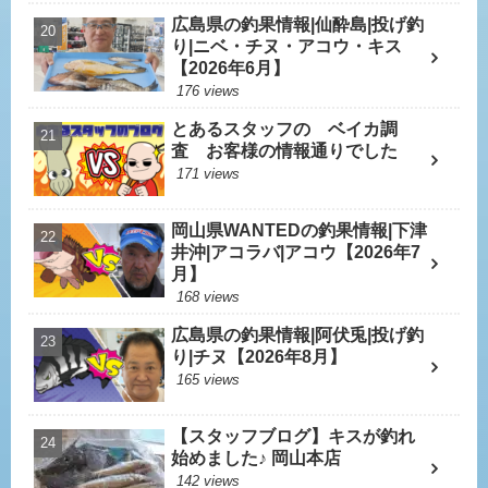
広島県の釣果情報|仙酔島|投げ釣
り|ニベ・チヌ・アコウ・キス
【2026年6月】
176 views
とあるスタッフの ベイカ調
査 お客様の情報通りでした
171 views
岡山県WANTEDの釣果情報|下津
井沖|アコラバ|アコウ【2026年7
月】
168 views
広島県の釣果情報|阿伏兎|投げ釣
り|チヌ【2026年8月】
165 views
【スタッフブログ】キスが釣れ
始めました♪ 岡山本店
142 views