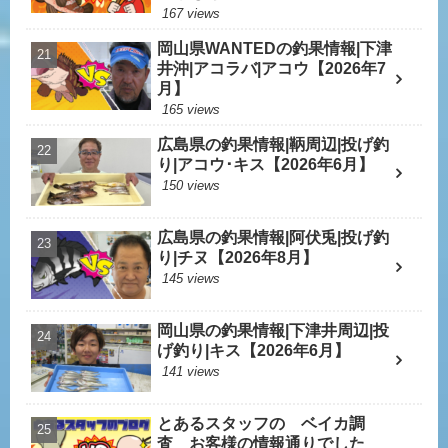
167 views
岡山県WANTEDの釣果情報|下津
井沖|アコラバ|アコウ【2026年7
月】
165 views
広島県の釣果情報|鞆周辺|投げ釣
り|アコウ･キス【2026年6月】
150 views
広島県の釣果情報|阿伏兎|投げ釣
り|チヌ【2026年8月】
145 views
岡山県の釣果情報|下津井周辺|投
げ釣り|キス【2026年6月】
141 views
とあるスタッフの ベイカ調
査 お客様の情報通りでした