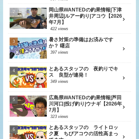
岡山県WANTEDの釣果情報|下津
井周辺|ルアー釣り|アコウ【2026
年7月】
422 views
暑さ対策の準備はお済みです
か？ 曙店
397 views
とあるスタッフの 夜釣りでキ
ス 良型が連発！
349 views
広島県WANTEDの釣果情報|芦田
川河口|投げ釣り|ウナギ【2026年
7月】
323 views
とあるスタッフの ライトロッ
ク夏 ちびアコウの活性高まっ