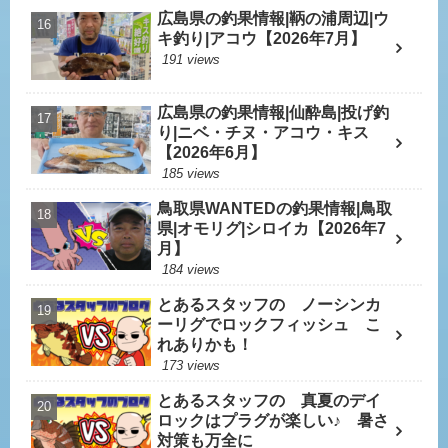
広島県の釣果情報|鞆の浦周辺|ウ
キ釣り|アコウ【2026年7月】
191 views
広島県の釣果情報|仙酔島|投げ釣
り|ニベ・チヌ・アコウ・キス
【2026年6月】
185 views
鳥取県WANTEDの釣果情報|鳥取
県|オモリグ|シロイカ【2026年7
月】
184 views
とあるスタッフの ノーシンカ
ーリグでロックフィッシュ こ
れありかも！
173 views
とあるスタッフの 真夏のデイ
ロックはプラグが楽しい♪ 暑さ
対策も万全に