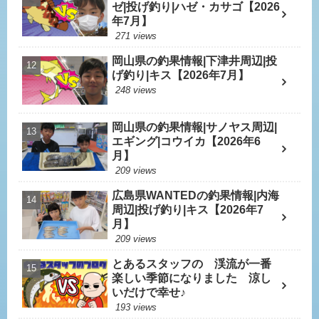
ゼ|投げ釣り|ハゼ・カサゴ【2026
年7月】
271 views
岡山県の釣果情報|下津井周辺|投
げ釣り|キス【2026年7月】
248 views
岡山県の釣果情報|サノヤス周辺|
エギング|コウイカ【2026年6
月】
209 views
広島県WANTEDの釣果情報|内海
周辺|投げ釣り|キス【2026年7
月】
209 views
とあるスタッフの 渓流が一番
楽しい季節になりました 涼し
いだけで幸せ♪
193 views