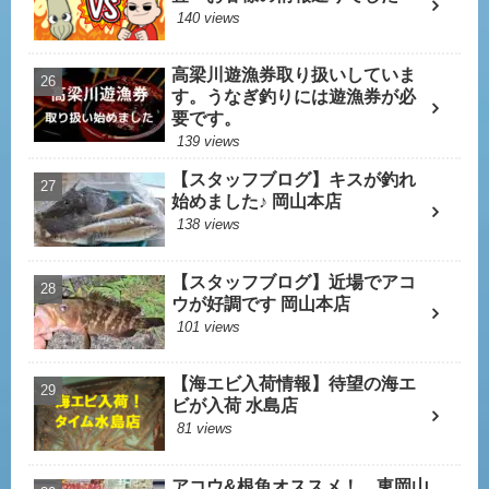
140 views
高梁川遊漁券取り扱いしていま
す。うなぎ釣りには遊漁券が必
要です。
139 views
【スタッフブログ】キスが釣れ
始めました♪ 岡山本店
138 views
【スタッフブログ】近場でアコ
ウが好調です 岡山本店
101 views
【海エビ入荷情報】待望の海エ
ビが入荷 水島店
81 views
アコウ&根魚オススメ！ 東岡山