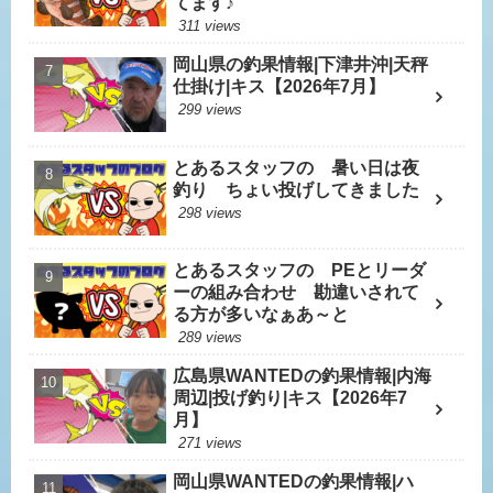
てます♪
311 views
岡山県の釣果情報|下津井沖|天秤
仕掛け|キス【2026年7月】
299 views
とあるスタッフの 暑い日は夜
釣り ちょい投げしてきました
298 views
とあるスタッフの PEとリーダ
ーの組み合わせ 勘違いされて
る方が多いなぁあ～と
289 views
広島県WANTEDの釣果情報|内海
周辺|投げ釣り|キス【2026年7
月】
271 views
岡山県WANTEDの釣果情報|ハ