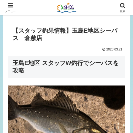
広島、岡山の釣り情報はタイムにおまかせ！
メニュー
検索
【スタッフ釣果情報】玉島E地区シーバ
ス 倉敷店
2023.03.21
玉島E地区 スタッフW釣行でシーバスを
攻略