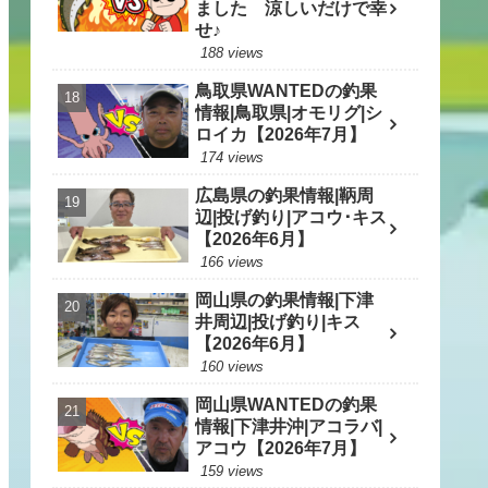
ました 涼しいだけで幸
せ♪
188 views
鳥取県WANTEDの釣果
情報|鳥取県|オモリグ|シ
ロイカ【2026年7月】
174 views
広島県の釣果情報|鞆周
辺|投げ釣り|アコウ･キス
【2026年6月】
166 views
岡山県の釣果情報|下津
井周辺|投げ釣り|キス
【2026年6月】
160 views
岡山県WANTEDの釣果
情報|下津井沖|アコラバ|
アコウ【2026年7月】
159 views