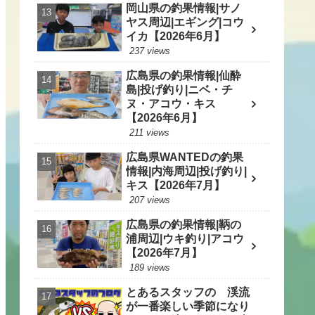
岡山県の釣果情報|サノ
ヤス周辺|エギング|コウ
イカ【2026年6月】
237 views
広島県の釣果情報|仙酔
島|投げ釣り|ニベ・チ
ヌ・アコウ・キス
【2026年6月】
211 views
広島県WANTEDの釣果
情報|内海周辺|投げ釣り|
キス【2026年7月】
207 views
広島県の釣果情報|鞆の
浦周辺|ウキ釣り|アコウ
【2026年7月】
189 views
とあるスタッフの 渓流
が一番楽しい季節になり