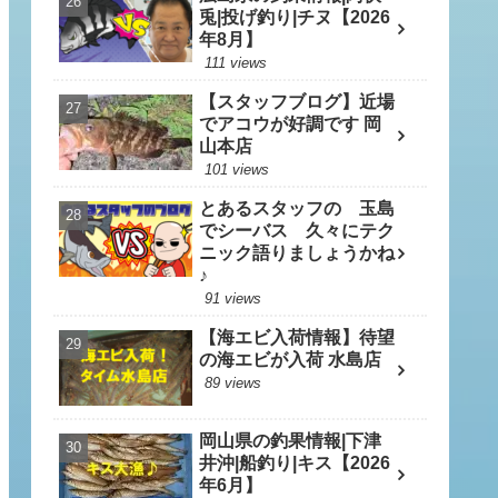
兎|投げ釣り|チヌ【2026
年8月】
111 views
【スタッフブログ】近場
でアコウが好調です 岡
山本店
101 views
とあるスタッフの 玉島
でシーバス 久々にテク
ニック語りましょうかね
♪
91 views
【海エビ入荷情報】待望
の海エビが入荷 水島店
89 views
岡山県の釣果情報|下津
井沖|船釣り|キス【2026
年6月】