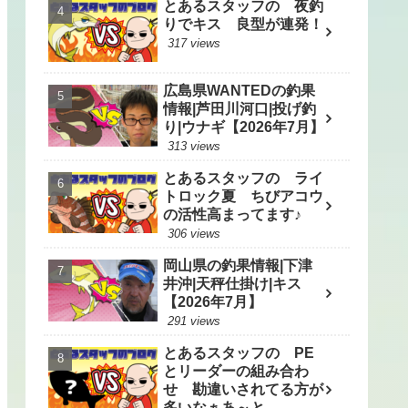
とあるスタッフの 夜釣
りでキス 良型が連発！
317 views
広島県WANTEDの釣果
情報|芦田川河口|投げ釣
り|ウナギ【2026年7月】
313 views
とあるスタッフの ライ
トロック夏 ちびアコウ
の活性高まってます♪
306 views
岡山県の釣果情報|下津
井沖|天秤仕掛け|キス
【2026年7月】
291 views
とあるスタッフの PE
とリーダーの組み合わ
せ 勘違いされてる方が
多いなぁあ～と