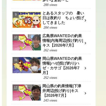
288 views
とあるスタッフの 暑い
日は夜釣り ちょい投げ
してきました
284 views
広島県WANTEDの釣果
情報|内海周辺|投げ釣り|
キス【2026年7月】
262 views
岡山県WANTEDの釣果
情報|ハゼ|投げ釣り|ハ
ゼ・カサゴ【2026年7
月】
252 views
岡山県の釣果情報|下津
井周辺|投げ釣り|キス
【2026年7月】
243 views