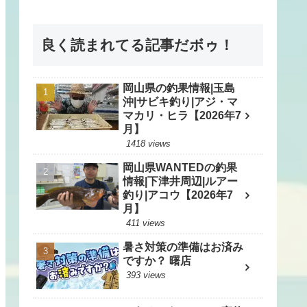
良く読まれてる記事だボゥ！
岡山県の釣果情報|玉島
沖|サビキ釣り|アジ・マ
マカリ・ヒラ【2026年7
月】
1418 views
岡山県WANTEDの釣果
情報|下津井周辺|ルアー
釣り|アコウ【2026年7
月】
411 views
暑さ対策の準備はお済み
ですか？ 曙店
393 views