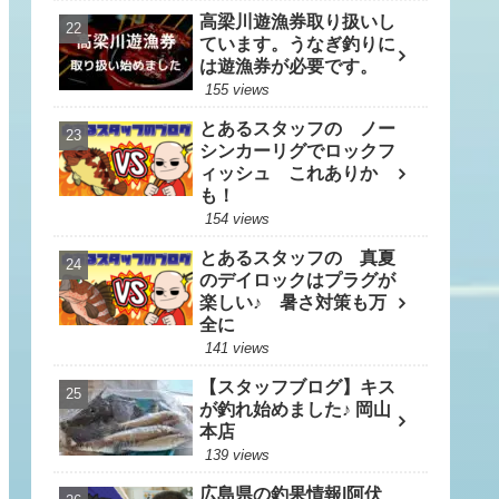
高梁川遊漁券取り扱いし
ています。うなぎ釣りに
は遊漁券が必要です。
155 views
とあるスタッフの ノー
シンカーリグでロックフ
ィッシュ これありか
も！
154 views
とあるスタッフの 真夏
のデイロックはプラグが
楽しい♪ 暑さ対策も万
全に
141 views
【スタッフブログ】キス
が釣れ始めました♪ 岡山
本店
139 views
広島県の釣果情報|阿伏