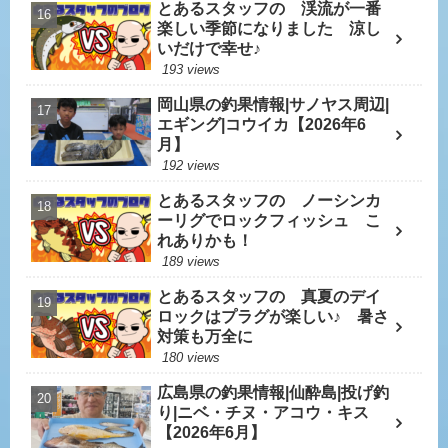
とあるスタッフの 渓流が一番
楽しい季節になりました 涼し
いだけで幸せ♪
193 views
岡山県の釣果情報|サノヤス周辺|
エギング|コウイカ【2026年6
月】
192 views
とあるスタッフの ノーシンカ
ーリグでロックフィッシュ こ
れありかも！
189 views
とあるスタッフの 真夏のデイ
ロックはプラグが楽しい♪ 暑さ
対策も万全に
180 views
広島県の釣果情報|仙酔島|投げ釣
り|ニベ・チヌ・アコウ・キス
【2026年6月】