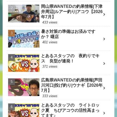
岡山県WANTEDの釣果情報|下津
井周辺|ルアー釣り|アコウ【2026
年7月】
433 views
暑さ対策の準備はお済みです
か？ 曙店
401 views
とあるスタッフの 夜釣りでキ
ス 良型が連発！
371 views
広島県WANTEDの釣果情報|芦田
川河口|投げ釣り|ウナギ【2026年
7月】
333 views
とあるスタッフの ライトロッ
ク夏 ちびアコウの活性高まっ
てます♪