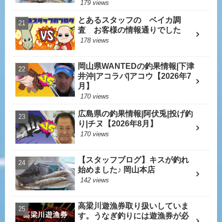
179 views
とあるスタッフの ベイカ調
査 お客様の情報通りでした
178 views
岡山県WANTEDの釣果情報|下津
井沖|アコラバ|アコウ【2026年7
月】
170 views
広島県の釣果情報|阿伏兎|投げ釣
り|チヌ【2026年8月】
170 views
【スタッフブログ】キスが釣れ
始めました♪ 岡山本店
142 views
高梁川遊漁券取り扱いしていま
す。うなぎ釣りには遊漁券が必