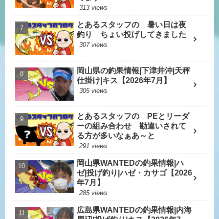
313 views
とあるスタッフの 暑い日は夜
釣り ちょい投げしてきました
307 views
岡山県の釣果情報|下津井沖|天秤
仕掛け|キス【2026年7月】
305 views
とあるスタッフの PEとリーダ
ーの組み合わせ 勘違いされて
る方が多いなぁあ～と
291 views
岡山県WANTEDの釣果情報|ハ
ゼ|投げ釣り|ハゼ・カサゴ【2026
年7月】
285 views
広島県WANTEDの釣果情報|内海