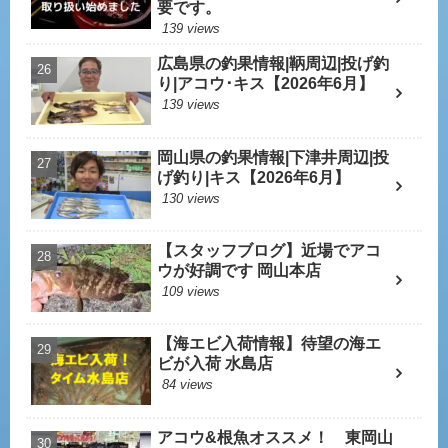
要です。
139 views
広島県の釣果情報|鞆周辺|投げ釣
り|アコウ･キス【2026年6月】
139 views
岡山県の釣果情報|下津井周辺|投
げ釣り|キス【2026年6月】
130 views
【スタッフブログ】近場でアコ
ウが好調です 岡山本店
109 views
【海エビ入荷情報】待望の海エ
ビが入荷 水島店
84 views
アコウ&根魚オススメ！ 東岡山