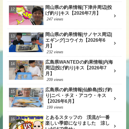
岡山県の釣果情報|下津井周辺|投
げ釣り|キス【2026年7月】
247 views
岡山県の釣果情報|サノヤス周辺|
エギング|コウイカ【2026年6
月】
232 views
広島県WANTEDの釣果情報|内海
周辺|投げ釣り|キス【2026年7
月】
209 views
広島県の釣果情報|仙酔島|投げ釣
り|ニベ・チヌ・アコウ・キス
【2026年6月】
199 views
とあるスタッフの 渓流が一番
楽しい季節になりました 涼し
いだけで幸せ♪