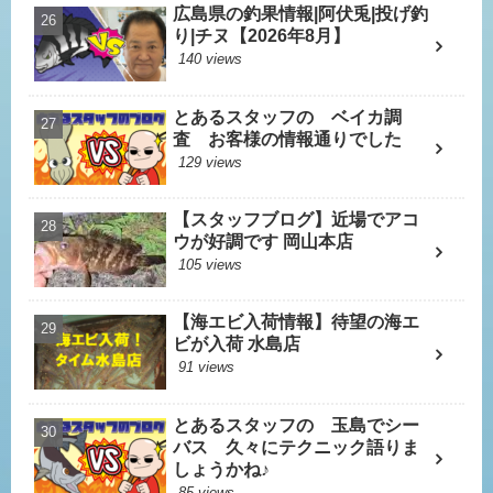
広島県の釣果情報|阿伏兎|投げ釣
り|チヌ【2026年8月】
140 views
とあるスタッフの ベイカ調
査 お客様の情報通りでした
129 views
【スタッフブログ】近場でアコ
ウが好調です 岡山本店
105 views
【海エビ入荷情報】待望の海エ
ビが入荷 水島店
91 views
とあるスタッフの 玉島でシー
バス 久々にテクニック語りま
しょうかね♪
85 views