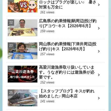
ロックはプラグが楽しい♪ 暑さ
対策も万全に
161 views
広島県の釣果情報|鞆周辺|投げ釣
り|アコウ･キス【2026年6月】
159 views
岡山県の釣果情報|下津井周辺|投
げ釣り|キス【2026年6月】
157 views
高梁川遊漁券取り扱いしていま
す。うなぎ釣りには遊漁券が必
要です。
152 views
【スタッフブログ】キスが釣れ
始めました♪ 岡山本店
141 views