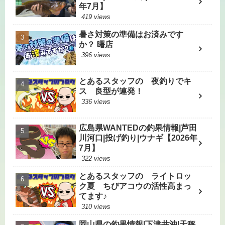
年7月】
419 views
暑さ対策の準備はお済みです
か？ 曙店
396 views
とあるスタッフの 夜釣りでキ
ス 良型が連発！
336 views
広島県WANTEDの釣果情報|芦田
川河口|投げ釣り|ウナギ【2026年
7月】
322 views
とあるスタッフの ライトロッ
ク夏 ちびアコウの活性高まっ
てます♪
310 views
岡山県の釣果情報|下津井沖|天秤