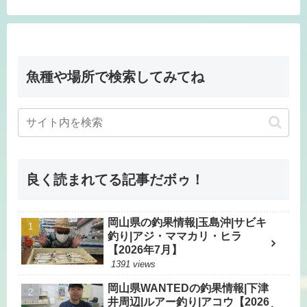
魚種や場所で検索してみてね
良く読まれてる記事だボゥ！
岡山県の釣果情報|玉島沖|サビキ
釣り|アジ・ママカリ・ヒラ
【2026年7月】
1391 views
岡山県WANTEDの釣果情報|下津
井周辺|ルアー釣り|アコウ【2026