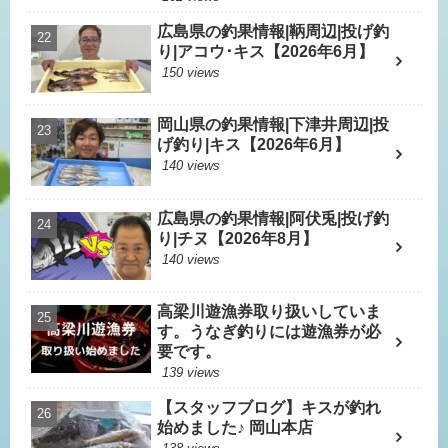
広島県の釣果情報|鞆周辺|投げ釣
り|アコウ･キス【2026年6月】
150 views
岡山県の釣果情報|下津井周辺|投
げ釣り|キス【2026年6月】
140 views
広島県の釣果情報|阿伏兎|投げ釣
り|チヌ【2026年8月】
140 views
高梁川遊漁券取り扱いしていま
す。うなぎ釣りには遊漁券が必
要です。
139 views
【スタッフブログ】キスが釣れ
始めました♪ 岡山本店