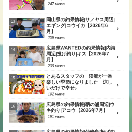
247 views
岡山県の釣果情報|サノヤス周辺|
エギング|コウイカ【2026年6
月】
209 views
広島県WANTEDの釣果情報|内海
周辺|投げ釣り|キス【2026年7
月】
209 views
とあるスタッフの 渓流が一番
楽しい季節になりました 涼し
いだけで幸せ♪
192 views
広島県の釣果情報|鞆の浦周辺|ウ
キ釣り|アコウ【2026年7月】
191 views
広島県の釣果情報|仙酔島|投げ釣