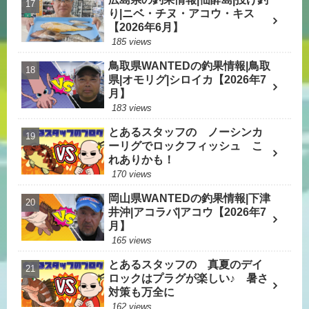
り|ニベ・チヌ・アコウ・キス
【2026年6月】
185 views
鳥取県WANTEDの釣果情報|鳥取
県|オモリグ|シロイカ【2026年7
月】
183 views
とあるスタッフの ノーシンカ
ーリグでロックフィッシュ こ
れありかも！
170 views
岡山県WANTEDの釣果情報|下津
井沖|アコラバ|アコウ【2026年7
月】
165 views
とあるスタッフの 真夏のデイ
ロックはプラグが楽しい♪ 暑さ
対策も万全に
162 views