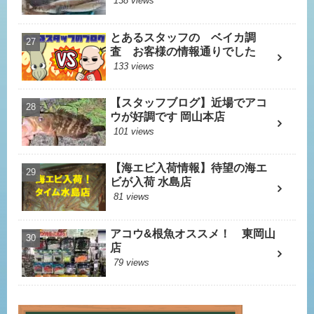
138 views
とあるスタッフの ベイカ調
査 お客様の情報通りでした
133 views
【スタッフブログ】近場でアコ
ウが好調です 岡山本店
101 views
【海エビ入荷情報】待望の海エ
ビが入荷 水島店
81 views
アコウ&根魚オススメ！ 東岡山
店
79 views