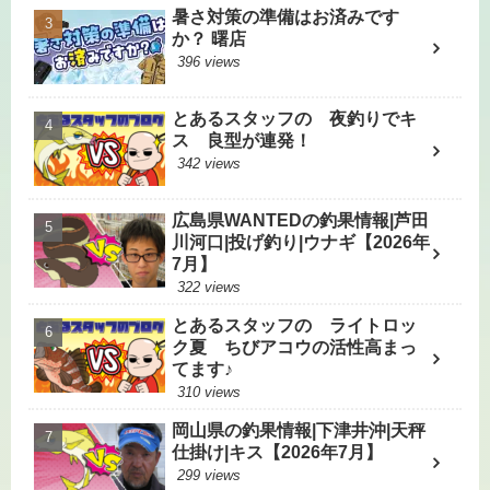
暑さ対策の準備はお済みです
か？ 曙店
396 views
とあるスタッフの 夜釣りでキ
ス 良型が連発！
342 views
広島県WANTEDの釣果情報|芦田
川河口|投げ釣り|ウナギ【2026年
7月】
322 views
とあるスタッフの ライトロッ
ク夏 ちびアコウの活性高まっ
てます♪
310 views
岡山県の釣果情報|下津井沖|天秤
仕掛け|キス【2026年7月】
299 views