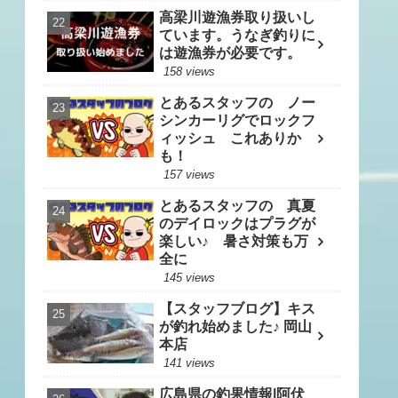
高梁川遊漁券取り扱いし
ています。うなぎ釣りに
は遊漁券が必要です。
158 views
とあるスタッフの ノー
シンカーリグでロックフ
ィッシュ これありか
も！
157 views
とあるスタッフの 真夏
のデイロックはプラグが
楽しい♪ 暑さ対策も万
全に
145 views
【スタッフブログ】キス
が釣れ始めました♪ 岡山
本店
141 views
広島県の釣果情報|阿伏