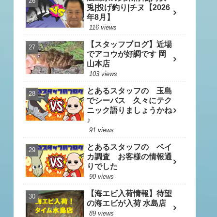
兎|投げ釣り|チヌ【2026
年8月】
116 views
【スタッフブログ】近場
でアコウが好調です 岡
山本店
103 views
とあるスタッフの 玉島
でシーバス 久々にテク
ニック語りましょうかね
♪
91 views
とあるスタッフの ベイ
カ調査 お客様の情報通
りでした
90 views
【海エビ入荷情報】待望
の海エビが入荷 水島店
89 views