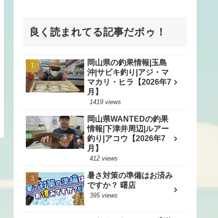
良く読まれてる記事だボゥ！
岡山県の釣果情報|玉島
沖|サビキ釣り|アジ・マ
マカリ・ヒラ【2026年7
月】
1419 views
岡山県WANTEDの釣果
情報|下津井周辺|ルアー
釣り|アコウ【2026年7
月】
412 views
暑さ対策の準備はお済み
ですか？ 曙店
395 views