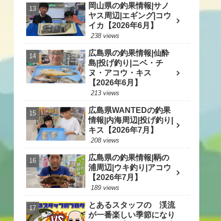
岡山県の釣果情報|サノ
ヤス周辺|エギング|コウ
イカ【2026年6月】
238 views
広島県の釣果情報|仙酔
島|投げ釣り|ニベ・チ
ヌ・アコウ・キス
【2026年6月】
213 views
広島県WANTEDの釣果
情報|内海周辺|投げ釣り|
キス【2026年7月】
208 views
広島県の釣果情報|鞆の
浦周辺|ウキ釣り|アコウ
【2026年7月】
189 views
とあるスタッフの 渓流
が一番楽しい季節になり