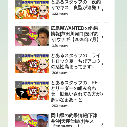
とあるスタッフの 夜釣
りでキス 良型が連発！
322 views
広島県WANTEDの釣果
情報|芦田川河口|投げ釣
り|ウナギ【2026年7月】
316 views
とあるスタッフの ライ
トロック夏 ちびアコウ
の活性高まってます♪
306 views
とあるスタッフの PE
とリーダーの組み合わ
せ 勘違いされてる方が
多いなぁあ～と
293 views
岡山県の釣果情報|下津
井沖|天秤仕掛け|キス
【2026年7月】