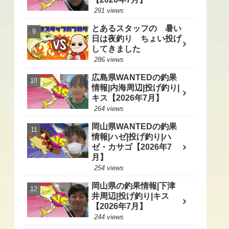
291 views
とあるスタッフの 暑い
日は夜釣り ちょい投げ
してきました
286 views
広島県WANTEDの釣果
情報|内海周辺|投げ釣り|
キス【2026年7月】
264 views
岡山県WANTEDの釣果
情報|ハゼ|投げ釣り|ハ
ゼ・カサゴ【2026年7
月】
254 views
岡山県の釣果情報|下津
井周辺|投げ釣り|キス
【2026年7月】
244 views