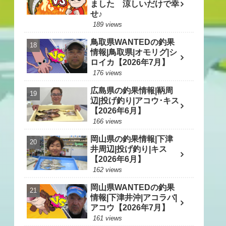
ました 涼しいだけで幸
せ♪
189 views
鳥取県WANTEDの釣果
情報|鳥取県|オモリグ|シ
ロイカ【2026年7月】
176 views
広島県の釣果情報|鞆周
辺|投げ釣り|アコウ･キス
【2026年6月】
166 views
岡山県の釣果情報|下津
井周辺|投げ釣り|キス
【2026年6月】
162 views
岡山県WANTEDの釣果
情報|下津井沖|アコラバ|
アコウ【2026年7月】
161 views