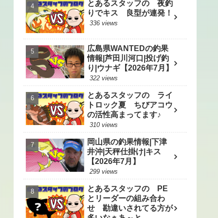
とあるスタッフの 夜釣
りでキス 良型が連発！
336 views
広島県WANTEDの釣果
情報|芦田川河口|投げ釣
り|ウナギ【2026年7月】
322 views
とあるスタッフの ライ
トロック夏 ちびアコウ
の活性高まってます♪
310 views
岡山県の釣果情報|下津
井沖|天秤仕掛け|キス
【2026年7月】
299 views
とあるスタッフの PE
とリーダーの組み合わ
せ 勘違いされてる方が
多いなぁあ～と