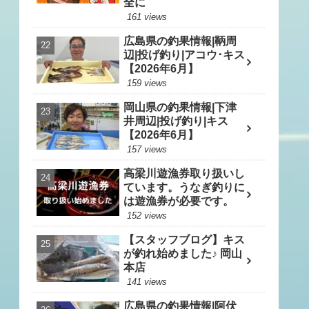
全に
161 views
広島県の釣果情報|鞆周
辺|投げ釣り|アコウ･キス
【2026年6月】
159 views
岡山県の釣果情報|下津
井周辺|投げ釣り|キス
【2026年6月】
157 views
高梁川遊漁券取り扱いし
ています。うなぎ釣りに
は遊漁券が必要です。
152 views
【スタッフブログ】キス
が釣れ始めました♪ 岡山
本店
141 views
広島県の釣果情報|阿伏