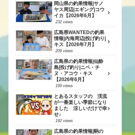
岡山県の釣果情報|サノ
ヤス周辺|エギング|コウ
イカ【2026年6月】
232 views
広島県WANTEDの釣果
情報|内海周辺|投げ釣り|
キス【2026年7月】
209 views
広島県の釣果情報|仙酔
島|投げ釣り|ニベ・チ
ヌ・アコウ・キス
【2026年6月】
199 views
とあるスタッフの 渓流
が一番楽しい季節になり
ました 涼しいだけで幸
せ♪
192 views
広島県の釣果情報|鞆の