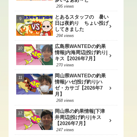
295 views
とあるスタッフの 暑い
日は夜釣り ちょい投げ
してきました
294 views
広島県WANTEDの釣果
情報|内海周辺|投げ釣り|
キス【2026年7月】
270 views
岡山県WANTEDの釣果
情報|ハゼ|投げ釣り|ハ
ゼ・カサゴ【2026年7
月】
268 views
岡山県の釣果情報|下津
井周辺|投げ釣り|キス
【2026年7月】
247 views