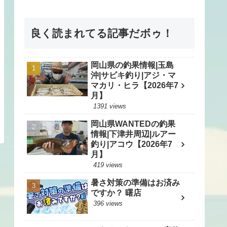
良く読まれてる記事だボゥ！
岡山県の釣果情報|玉島
沖|サビキ釣り|アジ・マ
マカリ・ヒラ【2026年7
月】
1391 views
岡山県WANTEDの釣果
情報|下津井周辺|ルアー
釣り|アコウ【2026年7
月】
419 views
暑さ対策の準備はお済み
ですか？ 曙店
396 views