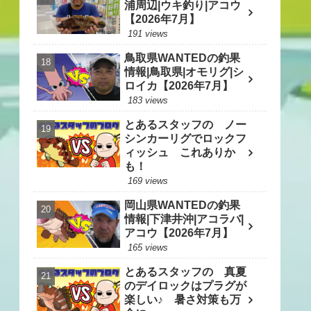
浦周辺|ウキ釣り|アコウ
【2026年7月】
191 views
鳥取県WANTEDの釣果
情報|鳥取県|オモリグ|シ
ロイカ【2026年7月】
183 views
とあるスタッフの ノー
シンカーリグでロックフ
ィッシュ これありか
も！
169 views
岡山県WANTEDの釣果
情報|下津井沖|アコラバ|
アコウ【2026年7月】
165 views
とあるスタッフの 真夏
のデイロックはプラグが
楽しい♪ 暑さ対策も万