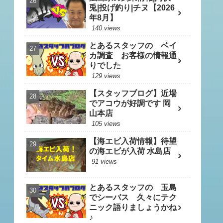
兎|投げ釣り|チヌ【2026
年8月】
140 views
とあるスタッフの ベイ
カ調査 お客様の情報通
りでした
129 views
【スタッフブログ】近場
でアコウが好調です 岡
山本店
105 views
【海エビ入荷情報】待望
の海エビが入荷 水島店
91 views
とあるスタッフの 玉島
でシーバス 久々にテク
ニック語りましょうかね
♪