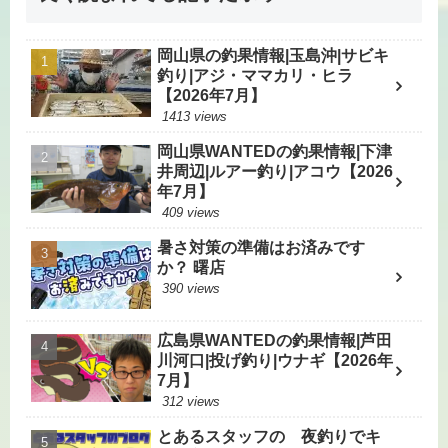
岡山県の釣果情報|玉島沖|サビキ
釣り|アジ・ママカリ・ヒラ
【2026年7月】
1413 views
岡山県WANTEDの釣果情報|下津
井周辺|ルアー釣り|アコウ【2026
年7月】
409 views
暑さ対策の準備はお済みです
か？ 曙店
390 views
広島県WANTEDの釣果情報|芦田
川河口|投げ釣り|ウナギ【2026年
7月】
312 views
とあるスタッフの 夜釣りでキ