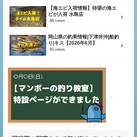
【海エビ入荷情報】待望の海エ
ビが入荷 水島店
88 views
岡山県の釣果情報|下津井沖|船釣
り|キス【2026年6月】
85 views