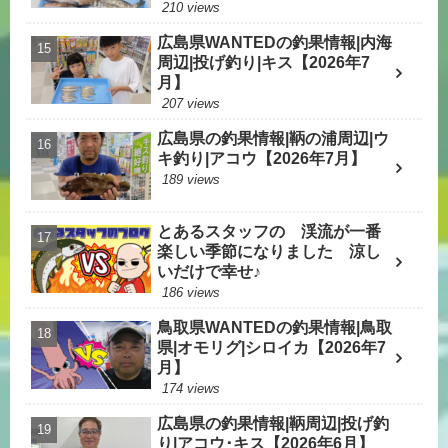
210 views
広島県WANTEDの釣果情報|内海
周辺|投げ釣り|キス【2026年7
月】
207 views
広島県の釣果情報|鞆の浦周辺|ウ
キ釣り|アコウ【2026年7月】
189 views
とあるスタッフの 渓流が一番
楽しい季節になりました 涼し
いだけで幸せ♪
186 views
鳥取県WANTEDの釣果情報|鳥取
県|オモリグ|シロイカ【2026年7
月】
174 views
広島県の釣果情報|鞆周辺|投げ釣
り|アコウ･キス【2026年6月】