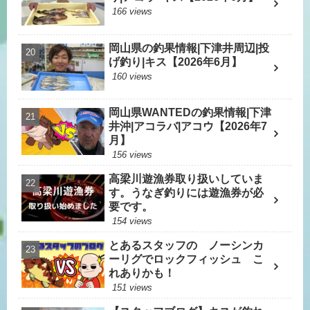
166 views
岡山県の釣果情報|下津井周辺|投
げ釣り|キス【2026年6月】
160 views
岡山県WANTEDの釣果情報|下津
井沖|アコラバ|アコウ【2026年7
月】
156 views
高梁川遊漁券取り扱いしていま
す。うなぎ釣りには遊漁券が必
要です。
154 views
とあるスタッフの ノーシンカ
ーリグでロックフィッシュ こ
れありかも！
151 views