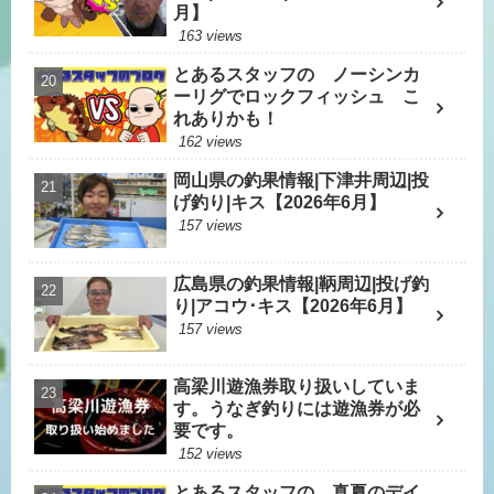
月】
163 views
とあるスタッフの ノーシンカ
ーリグでロックフィッシュ こ
れありかも！
162 views
岡山県の釣果情報|下津井周辺|投
げ釣り|キス【2026年6月】
157 views
広島県の釣果情報|鞆周辺|投げ釣
り|アコウ･キス【2026年6月】
157 views
高梁川遊漁券取り扱いしていま
す。うなぎ釣りには遊漁券が必
要です。
152 views
とあるスタッフの 真夏のデイ