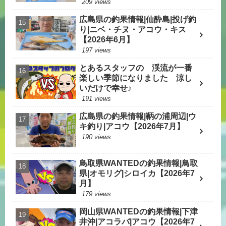
209 views
広島県の釣果情報|仙酔島|投げ釣
り|ニベ・チヌ・アコウ・キス
【2026年6月】
197 views
とあるスタッフの 渓流が一番
楽しい季節になりました 涼し
いだけで幸せ♪
191 views
広島県の釣果情報|鞆の浦周辺|ウ
キ釣り|アコウ【2026年7月】
190 views
鳥取県WANTEDの釣果情報|鳥取
県|オモリグ|シロイカ【2026年7
月】
179 views
岡山県WANTEDの釣果情報|下津
井沖|アコラバ|アコウ【2026年7