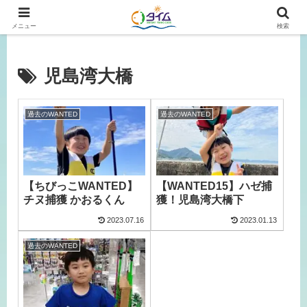
広島、岡山の釣り情報はタイムにおまかせ！
メニュー
検索
児島湾大橋
過去のWANTED
過去のWANTED
【ちびっこWANTED】
【WANTED15】ハゼ捕
チヌ捕獲 かおるくん
獲！児島湾大橋下
2023.07.16
2023.01.13
過去のWANTED