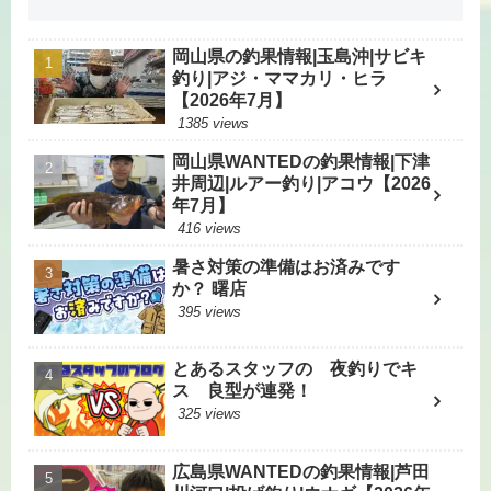
岡山県の釣果情報|玉島沖|サビキ
釣り|アジ・ママカリ・ヒラ
【2026年7月】
1385 views
岡山県WANTEDの釣果情報|下津
井周辺|ルアー釣り|アコウ【2026
年7月】
416 views
暑さ対策の準備はお済みです
か？ 曙店
395 views
とあるスタッフの 夜釣りでキ
ス 良型が連発！
325 views
広島県WANTEDの釣果情報|芦田