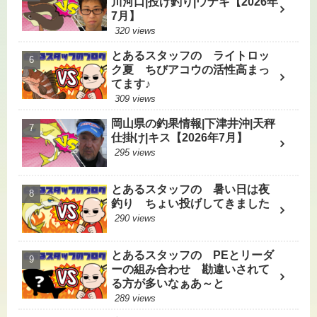
川河口|投げ釣り|ウナギ【2026年
7月】
320 views
とあるスタッフの ライトロッ
ク夏 ちびアコウの活性高まっ
てます♪
309 views
岡山県の釣果情報|下津井沖|天秤
仕掛け|キス【2026年7月】
295 views
とあるスタッフの 暑い日は夜
釣り ちょい投げしてきました
290 views
とあるスタッフの PEとリーダ
ーの組み合わせ 勘違いされて
る方が多いなぁあ～と
289 views