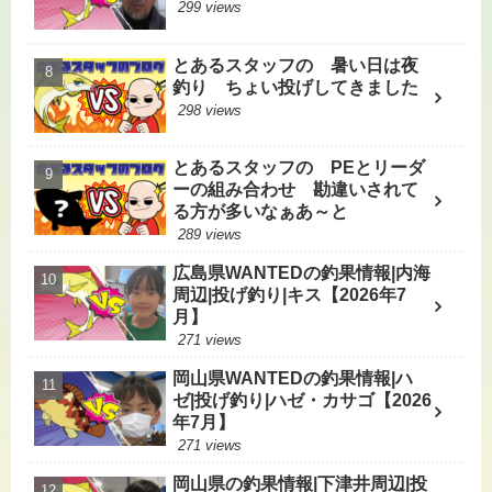
299 views
とあるスタッフの 暑い日は夜
釣り ちょい投げしてきました
298 views
とあるスタッフの PEとリーダ
ーの組み合わせ 勘違いされて
る方が多いなぁあ～と
289 views
広島県WANTEDの釣果情報|内海
周辺|投げ釣り|キス【2026年7
月】
271 views
岡山県WANTEDの釣果情報|ハ
ゼ|投げ釣り|ハゼ・カサゴ【2026
年7月】
271 views
岡山県の釣果情報|下津井周辺|投