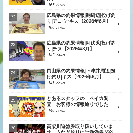
165 views
広島県の釣果情報|鞆周辺|投げ釣
り|アコウ･キス【2026年6月】
150 views
広島県の釣果情報|阿伏兎|投げ釣
り|チヌ【2026年8月】
145 views
岡山県の釣果情報|下津井周辺|投
げ釣り|キス【2026年6月】
141 views
とあるスタッフの ベイカ調
査 お客様の情報通りでした
140 views
高梁川遊漁券取り扱いしていま
す。うなぎ釣りには遊漁券が必