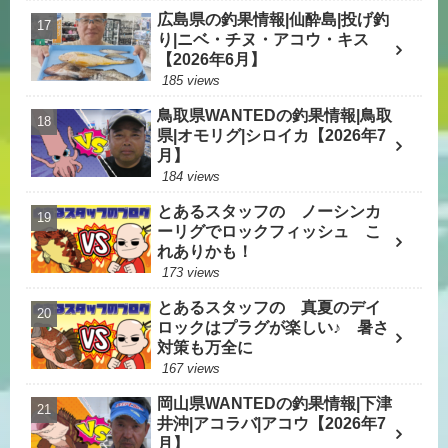
広島県の釣果情報|仙酔島|投げ釣
り|ニベ・チヌ・アコウ・キス
【2026年6月】
185 views
鳥取県WANTEDの釣果情報|鳥取
県|オモリグ|シロイカ【2026年7
月】
184 views
とあるスタッフの ノーシンカ
ーリグでロックフィッシュ こ
れありかも！
173 views
とあるスタッフの 真夏のデイ
ロックはプラグが楽しい♪ 暑さ
対策も万全に
167 views
岡山県WANTEDの釣果情報|下津
井沖|アコラバ|アコウ【2026年7
月】