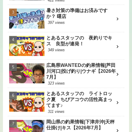
422 views
暑さ対策の準備はお済みです
か？ 曙店
397 views
とあるスタッフの 夜釣りでキ
ス 良型が連発！
349 views
広島県WANTEDの釣果情報|芦田
川河口|投げ釣り|ウナギ【2026年
7月】
323 views
とあるスタッフの ライトロッ
ク夏 ちびアコウの活性高まっ
てます♪
311 views
岡山県の釣果情報|下津井沖|天秤
仕掛け|キス【2026年7月】