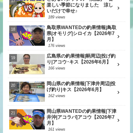
楽しい季節になりました 涼し
いだけで幸せ♪
189 views
鳥取県WANTEDの釣果情報|鳥取
県|オモリグ|シロイカ【2026年7
月】
176 views
広島県の釣果情報|鞆周辺|投げ釣
り|アコウ･キス【2026年6月】
166 views
岡山県の釣果情報|下津井周辺|投
げ釣り|キス【2026年6月】
162 views
岡山県WANTEDの釣果情報|下津
井沖|アコラバ|アコウ【2026年7
月】
161 views