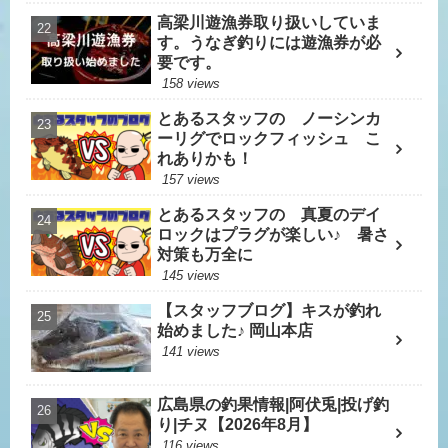
高梁川遊漁券取り扱いしていま
す。うなぎ釣りには遊漁券が必
要です。
158 views
とあるスタッフの ノーシンカ
ーリグでロックフィッシュ こ
れありかも！
157 views
とあるスタッフの 真夏のデイ
ロックはプラグが楽しい♪ 暑さ
対策も万全に
145 views
【スタッフブログ】キスが釣れ
始めました♪ 岡山本店
141 views
広島県の釣果情報|阿伏兎|投げ釣
り|チヌ【2026年8月】
116 views