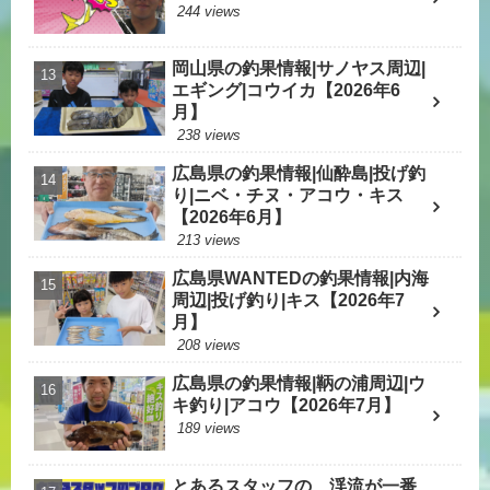
244 views
岡山県の釣果情報|サノヤス周辺|
エギング|コウイカ【2026年6
月】
238 views
広島県の釣果情報|仙酔島|投げ釣
り|ニベ・チヌ・アコウ・キス
【2026年6月】
213 views
広島県WANTEDの釣果情報|内海
周辺|投げ釣り|キス【2026年7
月】
208 views
広島県の釣果情報|鞆の浦周辺|ウ
キ釣り|アコウ【2026年7月】
189 views
とあるスタッフの 渓流が一番