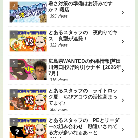
暑さ対策の準備はお済みです
か？ 曙店
395 views
とあるスタッフの 夜釣りでキ
ス 良型が連発！
322 views
広島県WANTEDの釣果情報|芦田
川河口|投げ釣り|ウナギ【2026年
7月】
316 views
とあるスタッフの ライトロッ
ク夏 ちびアコウの活性高まっ
てます♪
306 views
とあるスタッフの PEとリーダ
ーの組み合わせ 勘違いされて
る方が多いなぁあ～と