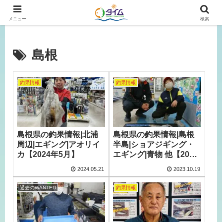
広島、岡山の釣り情報はタイムにおまかせ！
メニュー
検索
島根
釣果情報
釣果情報
島根県の釣果情報|北浦
島根県の釣果情報|島根
周辺|エギング|アオリイ
半島|ショアジギング・
カ【2024年5月】
エギング|青物 他【2023
年10月】
2024.05.21
2023.10.19
過去のWANTED
釣果情報