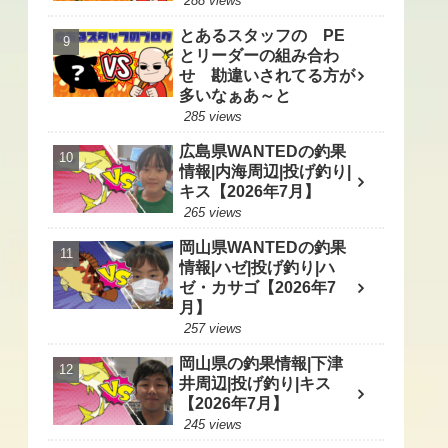
288 views
とあるスタッフの PE
とリーダーの組み合わ
せ 勘違いされてる方が
多いなぁあ～と
285 views
広島県WANTEDの釣果
情報|内海周辺|投げ釣り|
キス【2026年7月】
265 views
岡山県WANTEDの釣果
情報|ハゼ|投げ釣り|ハ
ゼ・カサゴ【2026年7
月】
257 views
岡山県の釣果情報|下津
井周辺|投げ釣り|キス
【2026年7月】
245 views