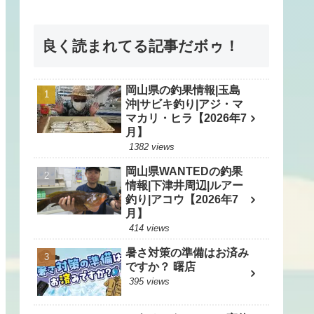
良く読まれてる記事だボゥ！
岡山県の釣果情報|玉島
沖|サビキ釣り|アジ・マ
マカリ・ヒラ【2026年7
月】
1382 views
岡山県WANTEDの釣果
情報|下津井周辺|ルアー
釣り|アコウ【2026年7
月】
414 views
暑さ対策の準備はお済み
ですか？ 曙店
395 views