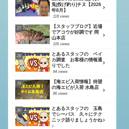
兎|投げ釣り|チヌ【2026
年8月】
118 views
【スタッフブログ】近場
でアコウが好調です 岡
山本店
105 views
とあるスタッフの ベイ
カ調査 お客様の情報通
りでした
94 views
【海エビ入荷情報】待望
の海エビが入荷 水島店
86 views
とあるスタッフの 玉島
でシーバス 久々にテク
ニック語りましょうかね
♪