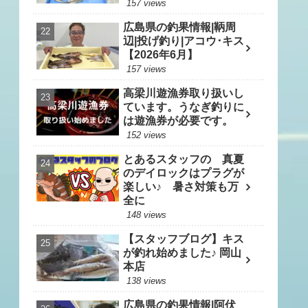
157 views
広島県の釣果情報|鞆周
辺|投げ釣り|アコウ･キス
【2026年6月】
157 views
高梁川遊漁券取り扱いし
ています。うなぎ釣りに
は遊漁券が必要です。
152 views
とあるスタッフの 真夏
のデイロックはプラグが
楽しい♪ 暑さ対策も万
全に
148 views
【スタッフブログ】キス
が釣れ始めました♪ 岡山
本店
138 views
広島県の釣果情報|阿伏