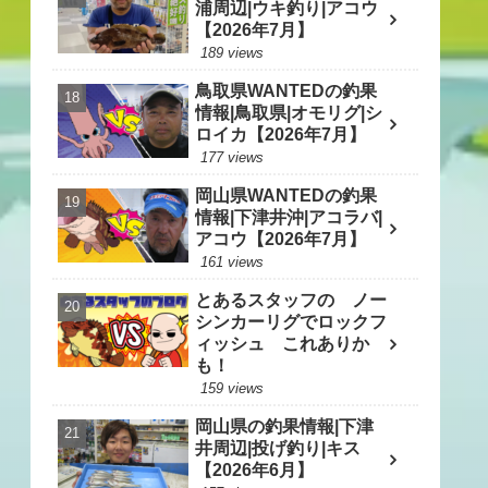
浦周辺|ウキ釣り|アコウ
【2026年7月】
189 views
鳥取県WANTEDの釣果
情報|鳥取県|オモリグ|シ
ロイカ【2026年7月】
177 views
岡山県WANTEDの釣果
情報|下津井沖|アコラバ|
アコウ【2026年7月】
161 views
とあるスタッフの ノー
シンカーリグでロックフ
ィッシュ これありか
も！
159 views
岡山県の釣果情報|下津
井周辺|投げ釣り|キス
【2026年6月】