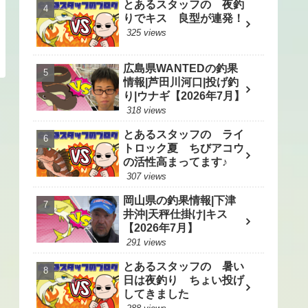
とあるスタッフの 夜釣
りでキス 良型が連発！
325 views
広島県WANTEDの釣果
情報|芦田川河口|投げ釣
り|ウナギ【2026年7月】
318 views
とあるスタッフの ライ
トロック夏 ちびアコウ
の活性高まってます♪
307 views
岡山県の釣果情報|下津
井沖|天秤仕掛け|キス
【2026年7月】
291 views
とあるスタッフの 暑い
日は夜釣り ちょい投げ
してきました