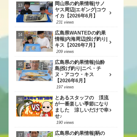
岡山県の釣果情報|サノ
ヤス周辺|エギング|コウ
イカ【2026年6月】
231 views
広島県WANTEDの釣果
情報|内海周辺|投げ釣り|
キス【2026年7月】
209 views
広島県の釣果情報|仙酔
島|投げ釣り|ニベ・チ
ヌ・アコウ・キス
【2026年6月】
197 views
とあるスタッフの 渓流
が一番楽しい季節になり
ました 涼しいだけで幸
せ♪
190 views
広島県の釣果情報|鞆の