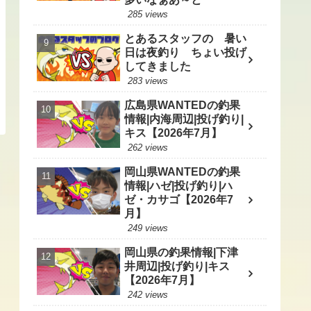
285 views
とあるスタッフの 暑い
日は夜釣り ちょい投げ
してきました
283 views
広島県WANTEDの釣果
情報|内海周辺|投げ釣り|
キス【2026年7月】
262 views
岡山県WANTEDの釣果
情報|ハゼ|投げ釣り|ハ
ゼ・カサゴ【2026年7
月】
249 views
岡山県の釣果情報|下津
井周辺|投げ釣り|キス
【2026年7月】
242 views