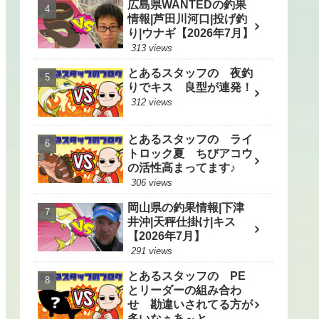
広島県WANTEDの釣果
情報|芦田川河口|投げ釣
り|ウナギ【2026年7月】
313 views
とあるスタッフの 夜釣
りでキス 良型が連発！
312 views
とあるスタッフの ライ
トロック夏 ちびアコウ
の活性高まってます♪
306 views
岡山県の釣果情報|下津
井沖|天秤仕掛け|キス
【2026年7月】
291 views
とあるスタッフの PE
とリーダーの組み合わ
せ 勘違いされてる方が
多いなぁあ～と