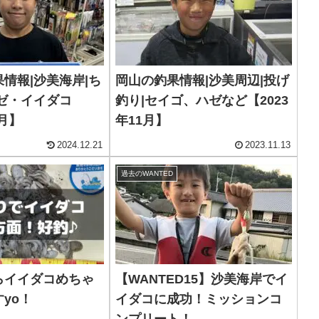
情報|沙美海岸|ち
岡山の釣果情報|沙美周辺|投げ
ゼ・イイダコ
釣り|セイゴ、ハゼなど【2023
0月】
年11月】
2024.12.21
2023.11.13
過去のWANTED
らイイダコめちゃ
【WANTED15】沙美海岸でイ
yo！
イダコに成功！ミッションコ
ンプリート！