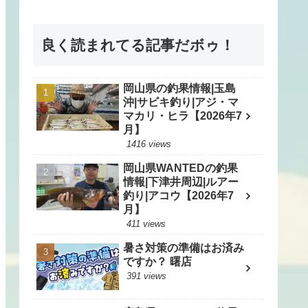
良く読まれてる記事だボゥ！
岡山県の釣果情報|玉島
沖|サビキ釣り|アジ・マ
マカリ・ヒラ【2026年7
月】
1416 views
岡山県WANTEDの釣果
情報|下津井周辺|ルアー
釣り|アコウ【2026年7
月】
411 views
暑さ対策の準備はお済み
ですか？ 曙店
391 views