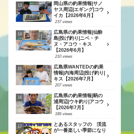
岡山県の釣果情報|サノ
ヤス周辺|エギング|コウ
イカ【2026年6月】
237 views
広島県の釣果情報|仙酔
島|投げ釣り|ニベ・チ
ヌ・アコウ・キス
【2026年6月】
210 views
広島県WANTEDの釣果
情報|内海周辺|投げ釣り|
キス【2026年7月】
207 views
広島県の釣果情報|鞆の
浦周辺|ウキ釣り|アコウ
【2026年7月】
189 views
とあるスタッフの 渓流
が一番楽しい季節になり