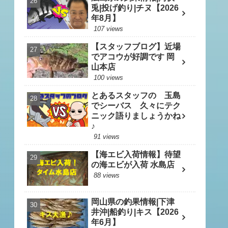
兎|投げ釣り|チヌ【2026
年8月】
107 views
【スタッフブログ】近場
でアコウが好調です 岡
山本店
100 views
とあるスタッフの 玉島
でシーバス 久々にテク
ニック語りましょうかね
♪
91 views
【海エビ入荷情報】待望
の海エビが入荷 水島店
88 views
岡山県の釣果情報|下津
井沖|船釣り|キス【2026
年6月】