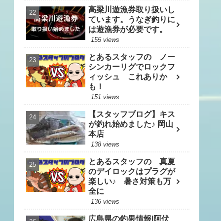
高梁川遊漁券取り扱いし
ています。うなぎ釣りに
は遊漁券が必要です。
155 views
とあるスタッフの ノー
シンカーリグでロックフ
ィッシュ これありか
も！
151 views
【スタッフブログ】キス
が釣れ始めました♪ 岡山
本店
138 views
とあるスタッフの 真夏
のデイロックはプラグが
楽しい♪ 暑さ対策も万
全に
136 views
広島県の釣果情報|阿伏