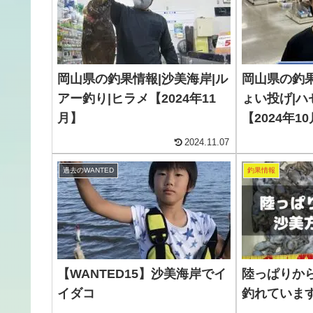
岡山県の釣果情報|沙美海岸|ル
岡山県の釣果
アー釣り|ヒラメ【2024年11
ょい投げ|ハ
月】
【2024年1
2024.11.07
過去のWANTED
釣果情報
【WANTED15】沙美海岸でイ
陸っぱりか
イダコ
釣れています