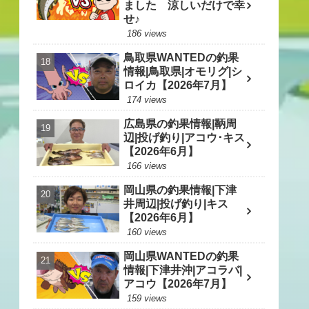
ました 涼しいだけで幸
せ♪
186 views
鳥取県WANTEDの釣果
情報|鳥取県|オモリグ|シ
ロイカ【2026年7月】
174 views
広島県の釣果情報|鞆周
辺|投げ釣り|アコウ･キス
【2026年6月】
166 views
岡山県の釣果情報|下津
井周辺|投げ釣り|キス
【2026年6月】
160 views
岡山県WANTEDの釣果
情報|下津井沖|アコラバ|
アコウ【2026年7月】
159 views