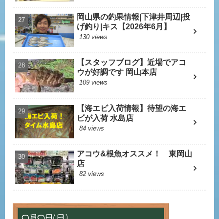
岡山県の釣果情報|下津井周辺|投
げ釣り|キス【2026年6月】
130 views
【スタッフブログ】近場でアコ
ウが好調です 岡山本店
109 views
【海エビ入荷情報】待望の海エ
ビが入荷 水島店
84 views
アコウ&根魚オススメ！ 東岡山
店
82 views