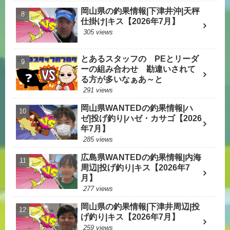
岡山県の釣果情報|下津井沖|天秤
仕掛け|キス【2026年7月】
305 views
とあるスタッフの PEとリーダ
ーの組み合わせ 勘違いされて
る方が多いなぁあ～と
291 views
岡山県WANTEDの釣果情報|ハ
ゼ|投げ釣り|ハゼ・カサゴ【2026
年7月】
285 views
広島県WANTEDの釣果情報|内海
周辺|投げ釣り|キス【2026年7
月】
277 views
岡山県の釣果情報|下津井周辺|投
げ釣り|キス【2026年7月】
259 views