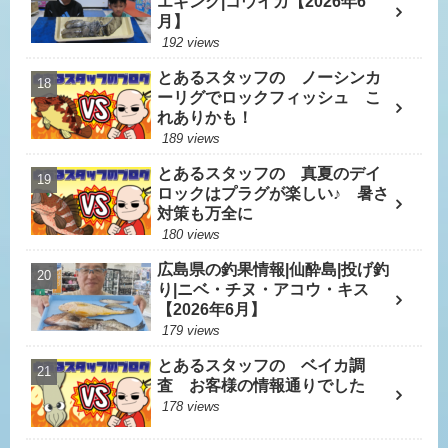
エギング|コウイカ【2026年6
月】
192 views
とあるスタッフの ノーシンカ
ーリグでロックフィッシュ こ
れありかも！
189 views
とあるスタッフの 真夏のデイ
ロックはプラグが楽しい♪ 暑さ
対策も万全に
180 views
広島県の釣果情報|仙酔島|投げ釣
り|ニベ・チヌ・アコウ・キス
【2026年6月】
179 views
とあるスタッフの ベイカ調
査 お客様の情報通りでした
178 views