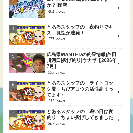
か？ 曙店
401 views
とあるスタッフの 夜釣りでキ
ス 良型が連発！
371 views
広島県WANTEDの釣果情報|芦田
川河口|投げ釣り|ウナギ【2026年
7月】
333 views
とあるスタッフの ライトロッ
ク夏 ちびアコウの活性高まっ
てます♪
313 views
とあるスタッフの 暑い日は夜
釣り ちょい投げしてきました
307 views