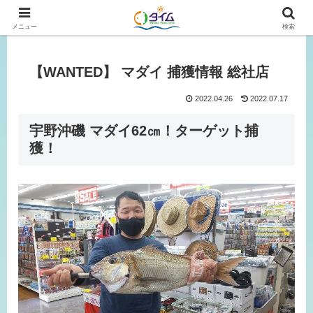
広島、岡山の釣り情報はタイムにおまかせ！
メニュー
検索
【WANTED】 マダイ 捕獲情報 総社店
2022.04.26
2022.07.17
宇野沖磯 マダイ62㎝！ターゲット捕
獲！