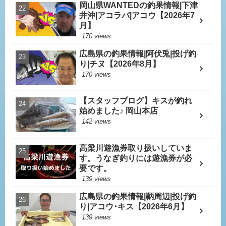
岡山県WANTEDの釣果情報|下津
井沖|アコラバ|アコウ【2026年7
月】
170 views
広島県の釣果情報|阿伏兎|投げ釣
り|チヌ【2026年8月】
170 views
【スタッフブログ】キスが釣れ
始めました♪ 岡山本店
142 views
高梁川遊漁券取り扱いしていま
す。うなぎ釣りには遊漁券が必
要です。
139 views
広島県の釣果情報|鞆周辺|投げ釣
り|アコウ･キス【2026年6月】
139 views