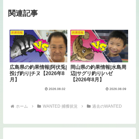
関連記事
釣果情報
釣果情報
広島県の釣果情報|阿伏兎|
岡山県の釣果情報|水島周
投げ釣り|チヌ【2026年8
辺|サグリ釣り|ハゼ
月】
【2026年8月】
2026.08.02
2026.08.09
ホーム
WANTED 捕獲状況
過去のWANTED