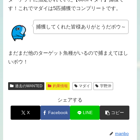
す！これでマダイは5匹捕獲でコンプリートです。
捕獲してくれた皆様ありがとうだボウ～
まだまだ他のターゲット魚種がいるので捕まえてほし
いボウ！
過去のWANTED
釣果情報
マダイ
宇野沖
シェアする
X
Facebook
LINE
コピー
manbo