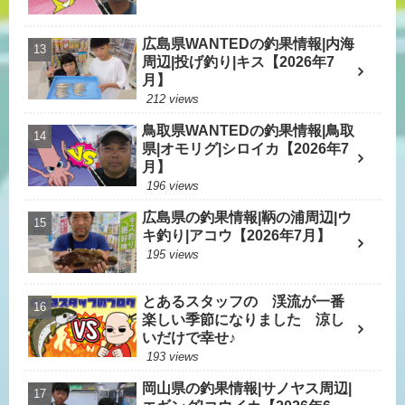
広島県WANTEDの釣果情報|内海
周辺|投げ釣り|キス【2026年7
月】
212 views
鳥取県WANTEDの釣果情報|鳥取
県|オモリグ|シロイカ【2026年7
月】
196 views
広島県の釣果情報|鞆の浦周辺|ウ
キ釣り|アコウ【2026年7月】
195 views
とあるスタッフの 渓流が一番
楽しい季節になりました 涼し
いだけで幸せ♪
193 views
岡山県の釣果情報|サノヤス周辺|