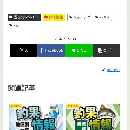
過去のWANTED
釣果情報
ショアジグ
ハマチ
渋川
シェアする
X
Facebook
LINE
コピー
manbo
関連記事
釣果情報
釣果情報