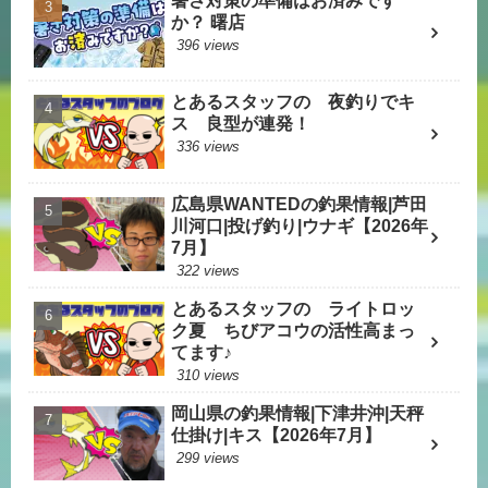
暑さ対策の準備はお済みです
か？ 曙店
396 views
とあるスタッフの 夜釣りでキ
ス 良型が連発！
336 views
広島県WANTEDの釣果情報|芦田
川河口|投げ釣り|ウナギ【2026年
7月】
322 views
とあるスタッフの ライトロッ
ク夏 ちびアコウの活性高まっ
てます♪
310 views
岡山県の釣果情報|下津井沖|天秤
仕掛け|キス【2026年7月】
299 views