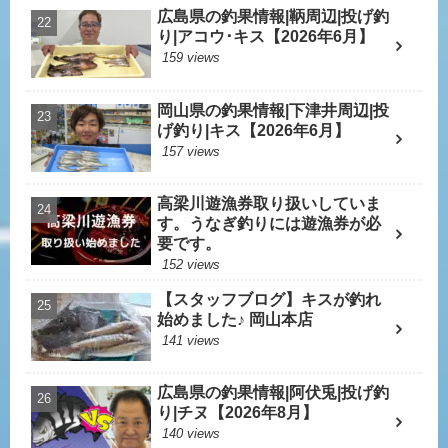
広島県の釣果情報|鞆周辺|投げ釣
り|アコウ･キス【2026年6月】
159 views
岡山県の釣果情報|下津井周辺|投
げ釣り|キス【2026年6月】
157 views
高梁川遊漁券取り扱いしていま
す。うなぎ釣りには遊漁券が必
要です。
152 views
【スタッフブログ】キスが釣れ
始めました♪ 岡山本店
141 views
広島県の釣果情報|阿伏兎|投げ釣
り|チヌ【2026年8月】
140 views