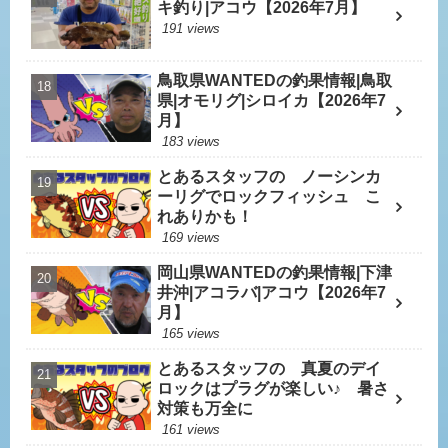
キ釣り|アコウ【2026年7月】
191 views
鳥取県WANTEDの釣果情報|鳥取
県|オモリグ|シロイカ【2026年7
月】
183 views
とあるスタッフの ノーシンカ
ーリグでロックフィッシュ こ
れありかも！
169 views
岡山県WANTEDの釣果情報|下津
井沖|アコラバ|アコウ【2026年7
月】
165 views
とあるスタッフの 真夏のデイ
ロックはプラグが楽しい♪ 暑さ
対策も万全に
161 views