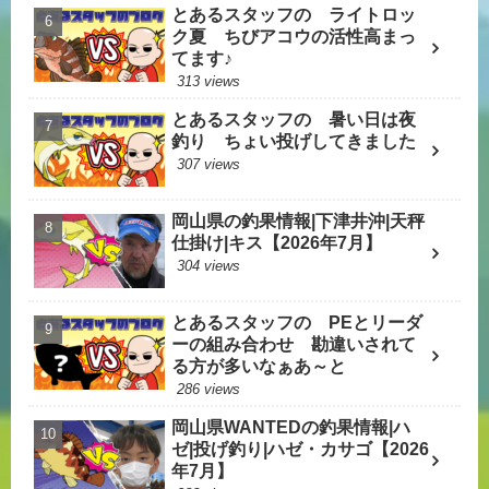
とあるスタッフの ライトロッ
ク夏 ちびアコウの活性高まっ
てます♪
313 views
とあるスタッフの 暑い日は夜
釣り ちょい投げしてきました
307 views
岡山県の釣果情報|下津井沖|天秤
仕掛け|キス【2026年7月】
304 views
とあるスタッフの PEとリーダ
ーの組み合わせ 勘違いされて
る方が多いなぁあ～と
286 views
岡山県WANTEDの釣果情報|ハ
ゼ|投げ釣り|ハゼ・カサゴ【2026
年7月】