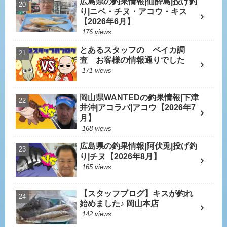
広島県の釣果情報|仙酔島|投げ釣
り|ニベ・チヌ・アコウ・キス
【2026年6月】
176 views
とあるスタッフの ベイカ調
査 お客様の情報通りでした
171 views
岡山県WANTEDの釣果情報|下津
井沖|アコラバ|アコウ【2026年7
月】
168 views
広島県の釣果情報|阿伏兎|投げ釣
り|チヌ【2026年8月】
165 views
【スタッフブログ】キスが釣れ
始めました♪ 岡山本店
142 views