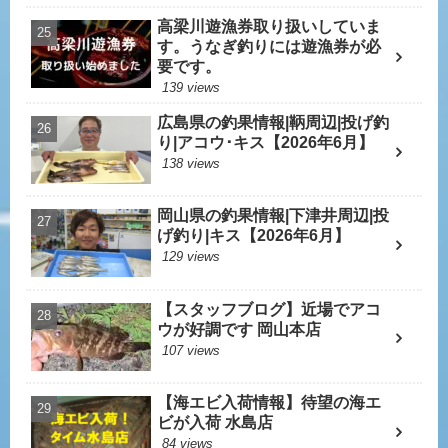
高梁川遊漁券取り扱いしていま
す。うなぎ釣りには遊漁券が必
要です。
139 views
広島県の釣果情報|鞆周辺|投げ釣
り|アコウ･キス【2026年6月】
138 views
岡山県の釣果情報|下津井周辺|投
げ釣り|キス【2026年6月】
129 views
【スタッフブログ】近場でアコ
ウが好調です 岡山本店
107 views
【海エビ入荷情報】待望の海エ
ビが入荷 水島店
84 views