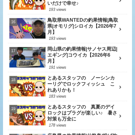
いだけで幸せ♪
193 views
鳥取県WANTEDの釣果情報|鳥取
県|オモリグ|シロイカ【2026年7
月】
193 views
岡山県の釣果情報|サノヤス周辺|
エギング|コウイカ【2026年6
月】
191 views
とあるスタッフの ノーシンカ
ーリグでロックフィッシュ こ
れありかも！
183 views
とあるスタッフの 真夏のデイ
ロックはプラグが楽しい♪ 暑さ
対策も万全に
178 views