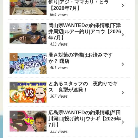
釣り|アジ・ママカリ・ヒラ
【2026年7月】
654 views
岡山県WANTEDの釣果情報|下津
井周辺|ルアー釣り|アコウ【2026
年7月】
433 views
暑さ対策の準備はお済みです
か？ 曙店
401 views
とあるスタッフの 夜釣りでキ
ス 良型が連発！
367 views
広島県WANTEDの釣果情報|芦田
川河口|投げ釣り|ウナギ【2026年
7月】
333 views