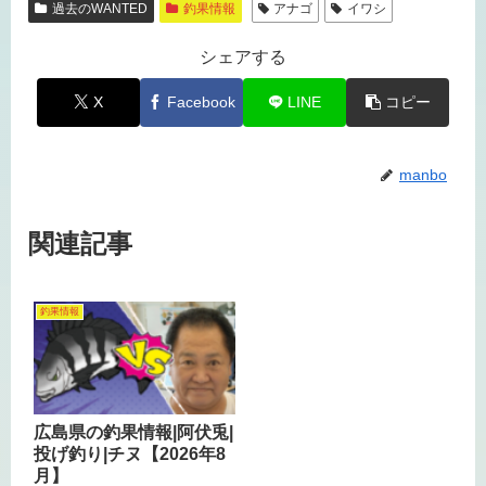
過去のWANTED
釣果情報
アナゴ
イワシ
シェアする
X
Facebook
LINE
コピー
manbo
関連記事
釣果情報
広島県の釣果情報|阿伏兎|
投げ釣り|チヌ【2026年8
月】