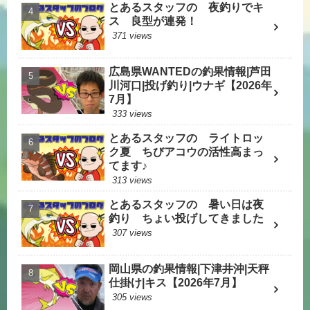
とあるスタッフの 夜釣りでキ
ス 良型が連発！
371 views
広島県WANTEDの釣果情報|芦田
川河口|投げ釣り|ウナギ【2026年
7月】
333 views
とあるスタッフの ライトロッ
ク夏 ちびアコウの活性高まっ
てます♪
313 views
とあるスタッフの 暑い日は夜
釣り ちょい投げしてきました
307 views
岡山県の釣果情報|下津井沖|天秤
仕掛け|キス【2026年7月】
305 views