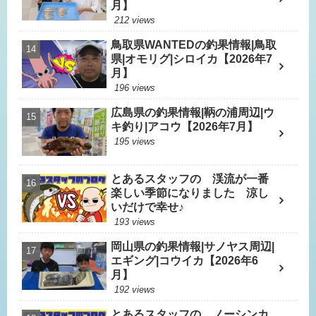
月】
212 views
鳥取県WANTEDの釣果情報|鳥取
県|オモリグ|シロイカ【2026年7
月】
196 views
広島県の釣果情報|鞆の浦周辺|ウ
キ釣り|アコウ【2026年7月】
195 views
とあるスタッフの 渓流が一番
楽しい季節になりました 涼し
いだけで幸せ♪
193 views
岡山県の釣果情報|サノヤス周辺|
エギング|コウイカ【2026年6
月】
192 views
とあるスタッフの ノーシンカ