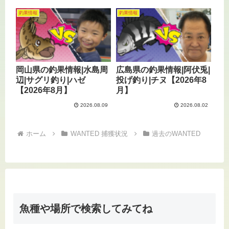
釣果情報
釣果情報
岡山県の釣果情報|水島周
広島県の釣果情報|阿伏兎|
辺|サグリ釣り|ハゼ
投げ釣り|チヌ【2026年8
【2026年8月】
月】
2026.08.09
2026.08.02
ホーム
WANTED 捕獲状況
過去のWANTED
魚種や場所で検索してみてね