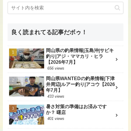
良く読まれてる記事だボゥ！
岡山県の釣果情報|玉島沖|サビキ
釣り|アジ・ママカリ・ヒラ
【2026年7月】
656 views
岡山県WANTEDの釣果情報|下津
井周辺|ルアー釣り|アコウ【2026
年7月】
433 views
暑さ対策の準備はお済みです
か？ 曙店
401 views