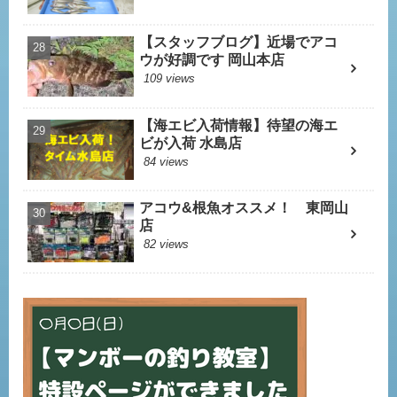
【スタッフブログ】近場でアコ
ウが好調です 岡山本店
109 views
【海エビ入荷情報】待望の海エ
ビが入荷 水島店
84 views
アコウ&根魚オススメ！ 東岡山
店
82 views