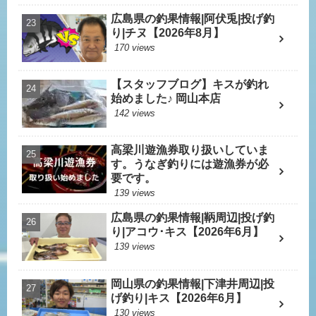
広島県の釣果情報|阿伏兎|投げ釣
り|チヌ【2026年8月】
170 views
【スタッフブログ】キスが釣れ
始めました♪ 岡山本店
142 views
高梁川遊漁券取り扱いしていま
す。うなぎ釣りには遊漁券が必
要です。
139 views
広島県の釣果情報|鞆周辺|投げ釣
り|アコウ･キス【2026年6月】
139 views
岡山県の釣果情報|下津井周辺|投
げ釣り|キス【2026年6月】
130 views