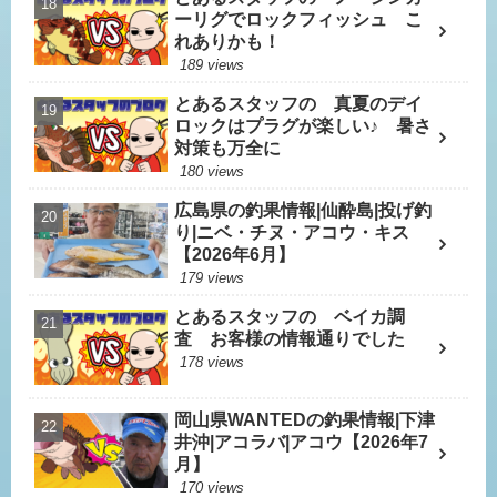
ーリグでロックフィッシュ こ
れありかも！
189 views
とあるスタッフの 真夏のデイ
ロックはプラグが楽しい♪ 暑さ
対策も万全に
180 views
広島県の釣果情報|仙酔島|投げ釣
り|ニベ・チヌ・アコウ・キス
【2026年6月】
179 views
とあるスタッフの ベイカ調
査 お客様の情報通りでした
178 views
岡山県WANTEDの釣果情報|下津
井沖|アコラバ|アコウ【2026年7
月】
170 views