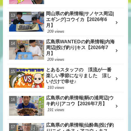
岡山県の釣果情報|サノヤス周辺|
エギング|コウイカ【2026年6
月】
209 views
広島県WANTEDの釣果情報|内海
周辺|投げ釣り|キス【2026年7
月】
209 views
とあるスタッフの 渓流が一番
楽しい季節になりました 涼し
いだけで幸せ♪
193 views
広島県の釣果情報|鞆の浦周辺|ウ
キ釣り|アコウ【2026年7月】
191 views
広島県の釣果情報|仙酔島|投げ釣
り|ニベ・チヌ・アコウ・キス