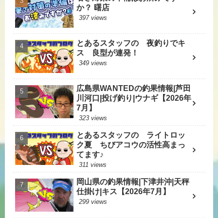
か？ 曙店
397 views
とあるスタッフの 夜釣りでキ
ス 良型が連発！
349 views
広島県WANTEDの釣果情報|芦田
川河口|投げ釣り|ウナギ【2026年
7月】
323 views
とあるスタッフの ライトロッ
ク夏 ちびアコウの活性高まっ
てます♪
311 views
岡山県の釣果情報|下津井沖|天秤
仕掛け|キス【2026年7月】
299 views