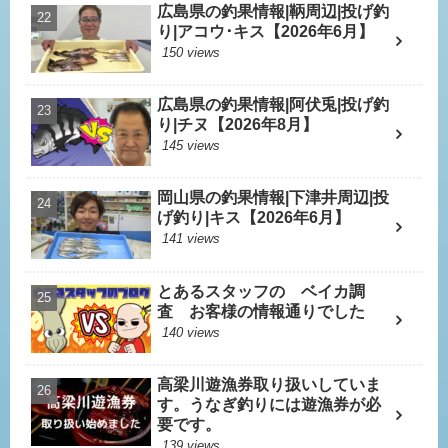
広島県の釣果情報|鞆周辺|投げ釣
り|アコウ･キス【2026年6月】
150 views
広島県の釣果情報|阿伏兎|投げ釣
り|チヌ【2026年8月】
145 views
岡山県の釣果情報|下津井周辺|投
げ釣り|キス【2026年6月】
141 views
とあるスタッフの ベイカ調
査 お客様の情報通りでした
140 views
高梁川遊漁券取り扱いしていま
す。うなぎ釣りには遊漁券が必
要です。
139 views