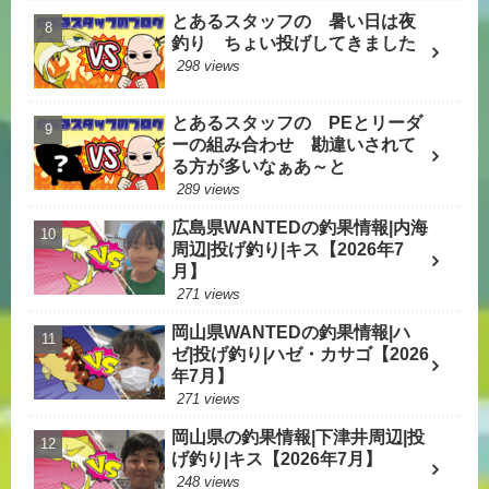
とあるスタッフの 暑い日は夜
釣り ちょい投げしてきました
298 views
とあるスタッフの PEとリーダ
ーの組み合わせ 勘違いされて
る方が多いなぁあ～と
289 views
広島県WANTEDの釣果情報|内海
周辺|投げ釣り|キス【2026年7
月】
271 views
岡山県WANTEDの釣果情報|ハ
ゼ|投げ釣り|ハゼ・カサゴ【2026
年7月】
271 views
岡山県の釣果情報|下津井周辺|投
げ釣り|キス【2026年7月】
248 views