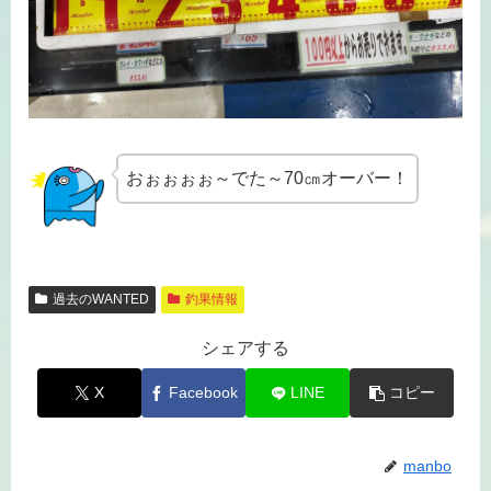
おぉぉぉぉ～でた～70㎝オーバー！
過去のWANTED
釣果情報
シェアする
X
Facebook
LINE
コピー
manbo