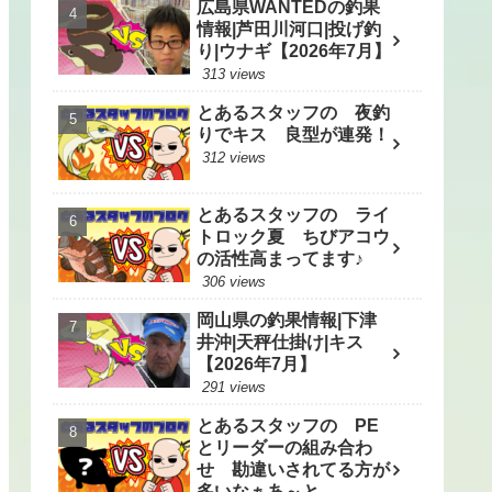
広島県WANTEDの釣果
情報|芦田川河口|投げ釣
り|ウナギ【2026年7月】
313 views
とあるスタッフの 夜釣
りでキス 良型が連発！
312 views
とあるスタッフの ライ
トロック夏 ちびアコウ
の活性高まってます♪
306 views
岡山県の釣果情報|下津
井沖|天秤仕掛け|キス
【2026年7月】
291 views
とあるスタッフの PE
とリーダーの組み合わ
せ 勘違いされてる方が
多いなぁあ～と