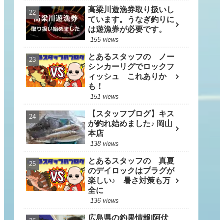
高梁川遊漁券取り扱いし
ています。うなぎ釣りに
は遊漁券が必要です。
155 views
とあるスタッフの ノー
シンカーリグでロックフ
ィッシュ これありか
も！
151 views
【スタッフブログ】キス
が釣れ始めました♪ 岡山
本店
138 views
とあるスタッフの 真夏
のデイロックはプラグが
楽しい♪ 暑さ対策も万
全に
136 views
広島県の釣果情報|阿伏