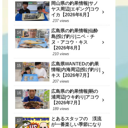
岡山県の釣果情報|サノ
ヤス周辺|エギング|コウ
イカ【2026年6月】
237 views
広島県の釣果情報|仙酔
島|投げ釣り|ニベ・チ
ヌ・アコウ・キス
【2026年6月】
210 views
広島県WANTEDの釣果
情報|内海周辺|投げ釣り|
キス【2026年7月】
207 views
広島県の釣果情報|鞆の
浦周辺|ウキ釣り|アコウ
【2026年7月】
189 views
とあるスタッフの 渓流
が一番楽しい季節になり