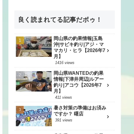
良く読まれてる記事だボゥ！
岡山県の釣果情報|玉島
沖|サビキ釣り|アジ・マ
マカリ・ヒラ【2026年7
月】
1416 views
岡山県WANTEDの釣果
情報|下津井周辺|ルアー
釣り|アコウ【2026年7
月】
411 views
暑さ対策の準備はお済み
ですか？ 曙店
391 views