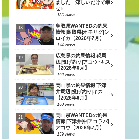
ました 涼しいだけで幸
せ♪
186 views
鳥取県WANTEDの釣果
情報|鳥取県|オモリグ|シ
ロイカ【2026年7月】
174 views
広島県の釣果情報|鞆周
辺|投げ釣り|アコウ･キス
【2026年6月】
166 views
岡山県の釣果情報|下津
井周辺|投げ釣り|キス
【2026年6月】
160 views
岡山県WANTEDの釣果
情報|下津井沖|アコラバ|
アコウ【2026年7月】
159 views