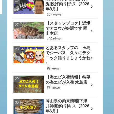
兎|投げ釣り|チヌ【2026
年8月】
107 views
【スタッフブログ】近場
でアコウが好調です 岡
山本店
100 views
とあるスタッフの 玉島
でシーバス 久々にテク
ニック語りましょうかね
♪
91 views
【海エビ入荷情報】待望
の海エビが入荷 水島店
88 views
岡山県の釣果情報|下津
井沖|船釣り|キス【2026
年6月】