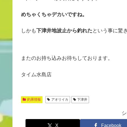
めちゃくちゃデカいですね。
しかも
下津井地波止から釣れた
という事に驚
またのお持ち込みお待ちしております。
タイム水島店
釣果情報
アオリイカ
下津井
シ
X
Facebook