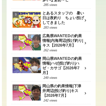
285 views
とあるスタッフの 暑い
日は夜釣り ちょい投げ
してきました
283 views
広島県WANTEDの釣果
情報|内海周辺|投げ釣り|
キス【2026年7月】
262 views
岡山県WANTEDの釣果
情報|ハゼ|投げ釣り|ハ
ゼ・カサゴ【2026年7
月】
249 views
岡山県の釣果情報|下津
井周辺|投げ釣り|キス
【2026年7月】
242 views