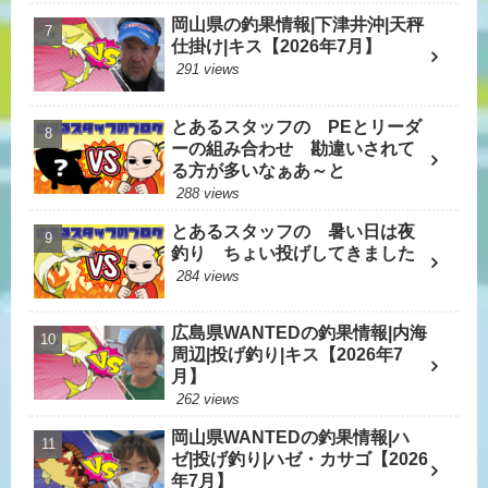
岡山県の釣果情報|下津井沖|天秤
仕掛け|キス【2026年7月】
291 views
とあるスタッフの PEとリーダ
ーの組み合わせ 勘違いされて
る方が多いなぁあ～と
288 views
とあるスタッフの 暑い日は夜
釣り ちょい投げしてきました
284 views
広島県WANTEDの釣果情報|内海
周辺|投げ釣り|キス【2026年7
月】
262 views
岡山県WANTEDの釣果情報|ハ
ゼ|投げ釣り|ハゼ・カサゴ【2026
年7月】