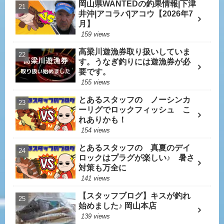
岡山県WANTEDの釣果情報|下津
井沖|アコラバ|アコウ【2026年7
月】
159 views
高梁川遊漁券取り扱いしていま
す。うなぎ釣りには遊漁券が必
要です。
155 views
とあるスタッフの ノーシンカ
ーリグでロックフィッシュ こ
れありかも！
154 views
とあるスタッフの 真夏のデイ
ロックはプラグが楽しい♪ 暑さ
対策も万全に
141 views
【スタッフブログ】キスが釣れ
始めました♪ 岡山本店
139 views