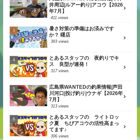
井周辺|ルアー釣り|アコウ【2026
年7月】
411 views
暑さ対策の準備はお済みです
か？ 曙店
393 views
とあるスタッフの 夜釣りでキ
ス 良型が連発！
317 views
広島県WANTEDの釣果情報|芦田
川河口|投げ釣り|ウナギ【2026年
7月】
313 views
とあるスタッフの ライトロッ
ク夏 ちびアコウの活性高まっ
てます♪
306 views