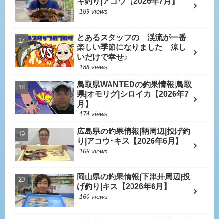
キ釣り|アコウ【2026年7月】
189 views
とあるスタッフの 渓流が一番
楽しい季節になりました 涼し
いだけで幸せ♪
188 views
鳥取県WANTEDの釣果情報|鳥取
県|オモリグ|シロイカ【2026年7
月】
174 views
広島県の釣果情報|鞆周辺|投げ釣
り|アコウ･キス【2026年6月】
166 views
岡山県の釣果情報|下津井周辺|投
げ釣り|キス【2026年6月】
160 views