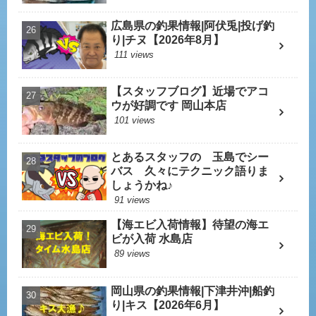
広島県の釣果情報|阿伏兎|投げ釣
り|チヌ【2026年8月】
111 views
【スタッフブログ】近場でアコ
ウが好調です 岡山本店
101 views
とあるスタッフの 玉島でシー
バス 久々にテクニック語りま
しょうかね♪
91 views
【海エビ入荷情報】待望の海エ
ビが入荷 水島店
89 views
岡山県の釣果情報|下津井沖|船釣
り|キス【2026年6月】