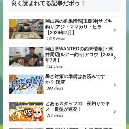
良く読まれてる記事だボゥ！
岡山県の釣果情報|玉島沖|サビキ
釣り|アジ・ママカリ・ヒラ
【2026年7月】
1418 views
岡山県WANTEDの釣果情報|下津
井周辺|ルアー釣り|アコウ【2026
年7月】
411 views
暑さ対策の準備はお済みです
か？ 曙店
393 views
とあるスタッフの 夜釣りでキ
ス 良型が連発！
317 views