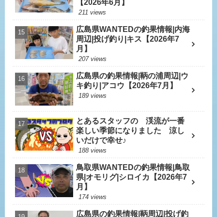
【2026年6月】
211 views
広島県WANTEDの釣果情報|内海
周辺|投げ釣り|キス【2026年7
月】
207 views
広島県の釣果情報|鞆の浦周辺|ウ
キ釣り|アコウ【2026年7月】
189 views
とあるスタッフの 渓流が一番
楽しい季節になりました 涼し
いだけで幸せ♪
188 views
鳥取県WANTEDの釣果情報|鳥取
県|オモリグ|シロイカ【2026年7
月】
174 views
広島県の釣果情報|鞆周辺|投げ釣