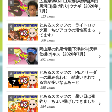
広島県WANTEDの釣果情報|芦田
川河口|投げ釣り|ウナギ【2026年
7月】
313 views
とあるスタッフの ライトロッ
ク夏 ちびアコウの活性高まっ
てます♪
306 views
岡山県の釣果情報|下津井沖|天秤
仕掛け|キス【2026年7月】
291 views
とあるスタッフの PEとリーダ
ーの組み合わせ 勘違いされて
る方が多いなぁあ～と
288 views
とあるスタッフの 暑い日は夜
釣り ちょい投げしてきました
284 views