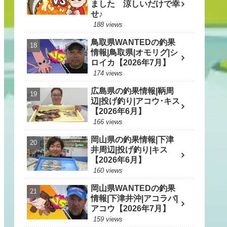
ました 涼しいだけで幸
せ♪
188 views
鳥取県WANTEDの釣果
情報|鳥取県|オモリグ|シ
ロイカ【2026年7月】
174 views
広島県の釣果情報|鞆周
辺|投げ釣り|アコウ･キス
【2026年6月】
166 views
岡山県の釣果情報|下津
井周辺|投げ釣り|キス
【2026年6月】
160 views
岡山県WANTEDの釣果
情報|下津井沖|アコラバ|
アコウ【2026年7月】
159 views