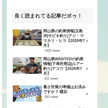
良く読まれてる記事だボゥ！
岡山県の釣果情報|玉島
沖|サビキ釣り|アジ・マ
マカリ・ヒラ【2026年7
月】
1418 views
岡山県WANTEDの釣果
情報|下津井周辺|ルアー
釣り|アコウ【2026年7
月】
411 views
暑さ対策の準備はお済み
ですか？ 曙店
393 views