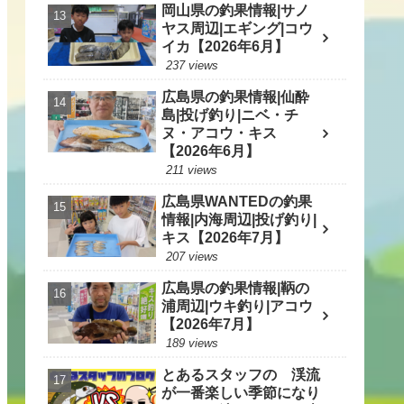
岡山県の釣果情報|サノ
ヤス周辺|エギング|コウ
イカ【2026年6月】
237 views
広島県の釣果情報|仙酔
島|投げ釣り|ニベ・チ
ヌ・アコウ・キス
【2026年6月】
211 views
広島県WANTEDの釣果
情報|内海周辺|投げ釣り|
キス【2026年7月】
207 views
広島県の釣果情報|鞆の
浦周辺|ウキ釣り|アコウ
【2026年7月】
189 views
とあるスタッフの 渓流
が一番楽しい季節になり