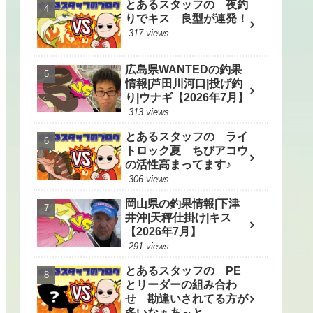
とあるスタッフの 夜釣
りでキス 良型が連発！
317 views
広島県WANTEDの釣果
情報|芦田川河口|投げ釣
り|ウナギ【2026年7月】
313 views
とあるスタッフの ライ
トロック夏 ちびアコウ
の活性高まってます♪
306 views
岡山県の釣果情報|下津
井沖|天秤仕掛け|キス
【2026年7月】
291 views
とあるスタッフの PE
とリーダーの組み合わ
せ 勘違いされてる方が
多いなぁあ～と