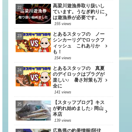
高梁川遊漁券取り扱いし
ています。うなぎ釣りに
は遊漁券が必要です。
155 views
とあるスタッフの ノー
シンカーリグでロックフ
ィッシュ これありか
も！
154 views
とあるスタッフの 真夏
のデイロックはプラグが
楽しい♪ 暑さ対策も万
全に
141 views
【スタッフブログ】キス
が釣れ始めました♪ 岡山
本店
139 views
広島県の釣果情報|阿伏