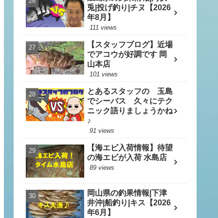
兎|投げ釣り|チヌ【2026
年8月】
111 views
【スタッフブログ】近場
でアコウが好調です 岡
山本店
101 views
とあるスタッフの 玉島
でシーバス 久々にテク
ニック語りましょうかね
♪
91 views
【海エビ入荷情報】待望
の海エビが入荷 水島店
89 views
岡山県の釣果情報|下津
井沖|船釣り|キス【2026
年6月】