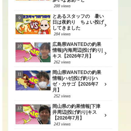
288 views
とあるスタッフの 暑い
日は夜釣り ちょい投げ
してきました
284 views
広島県WANTEDの釣果
情報|内海周辺|投げ釣り|
キス【2026年7月】
262 views
岡山県WANTEDの釣果
情報|ハゼ|投げ釣り|ハ
ゼ・カサゴ【2026年7
月】
252 views
岡山県の釣果情報|下津
井周辺|投げ釣り|キス
【2026年7月】
243 views